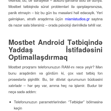
Əslində, bu, bir sənayedir – absurd şərtlərlə dolu bir dünya.
Mostbet tətbiqində sürət problemləri ilə qarşılaşırsınızsa,
panik etməyin – biz bu gün bu məsələni həll edəcəyik. Yeri
gəlmişkən, ətraflı araşdırma üçün
miamistudios.gr
saytına
da nəzər sala bilərsiniz – orada psixoloji dərinlikdə təhlil var.
Mostbet Android Tətbiqində
Yaddaş İstifadəsini
Optimallaşdırmaq
Mostbet proqramı telefonunuzun RAM-ını necə yeyir? Mən
bunu araşdırdım və gördüm ki, çox vaxt tətbiq fon
proseslərlə şişirdilir. Bu, bir dövlət qurumunun büdcəsini
xatırladır – hər şey var, amma heç nə işləmir. Budur bir
neçə sadə addım:
Telefonunuzun parametrlərindən “Tətbiqlər” bölməsinə
keçin