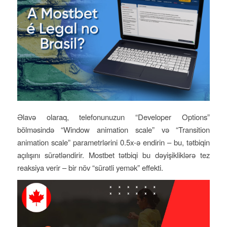
Əlavə olaraq, telefonunuzun “Developer Options”
bölməsində “Window animation scale” və “Transition
animation scale” parametrlərini 0.5x-ə endirin – bu, tətbiqin
açılışını sürətləndirir. Mostbet tətbiqi bu dəyişikliklərə tez
reaksiya verir – bir növ “sürətli yemək” effekti.