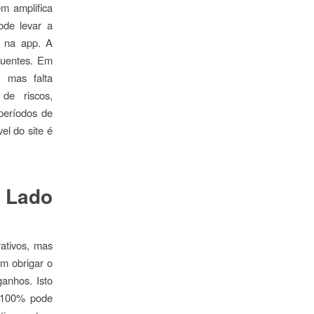
m amplifica
ode levar a
o na app. A
equentes. Em
 mas falta
 de riscos,
períodos de
el do site é
 Lado
ativos, mas
em obrigar o
ganhos. Isto
e 100% pode