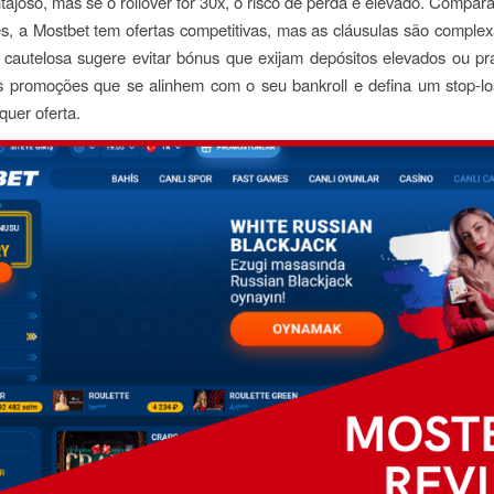
tajoso, mas se o rollover for 30x, o risco de perda é elevado. Compar
s, a Mostbet tem ofertas competitivas, mas as cláusulas são comple
cautelosa sugere evitar bónus que exijam depósitos elevados ou pra
 promoções que se alinhem com o seu bankroll e defina um stop-lo
quer oferta.