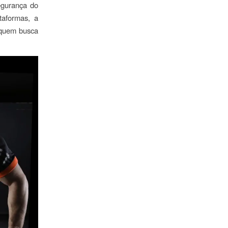
segurança do
taformas, a
 quem busca