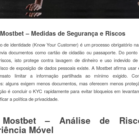
Mostbet – Medidas de Segurança e Riscos
ão de identidade (Know Your Customer) é um processo obrigatório n
 envia documentos como cartão de cidadão ou passaporte. Do ponto 
riscos, isto protege contra lavagem de dinheiro e uso indevido de
risco de exposição de dados pessoais existe. A Mostbet afirma usar 
sato limitar a informação partilhada ao mínimo exigido. C
es: alguns exigem menos documentos, mas oferecem menos proteç
ão é concluir o KYC rapidamente para evitar bloqueios em levanta
icar a política de privacidade.
Mostbet – Análise de Ris
iência Móvel