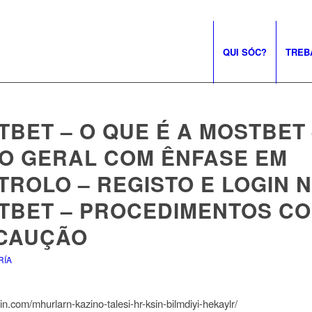
QUI SÓC?
TREB
BET – O QUE É A MOSTBET 
ÃO GERAL COM ÊNFASE EM
TROLO – REGISTO E LOGIN 
TBET – PROCEDIMENTOS C
CAUÇÃO
RÍA
din.com/mhurlarn-kazino-talesi-hr-ksin-bilmdiyi-hekaylr/