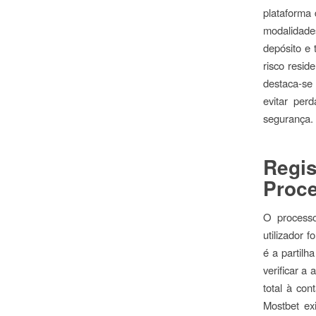
plataforma
modalidades
depósito e
risco resid
destaca-se 
evitar per
segurança.
Reg
Proc
O processo
utilizador 
é a partil
verificar a 
total à con
Mostbet ex