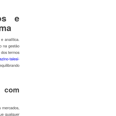
os e
rma
e analítica.
do na gestão
a dos termos
azino-talesi-
quilibrando
l com
s mercados,
que qualquer