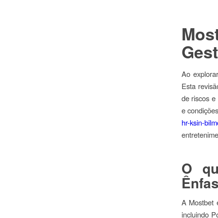
Mos
Gest
Ao explorar
Esta revisã
de riscos e
e condições
hr-ksin-bilm
entretenime
O qu
Ênfas
A Mostbet 
incluindo P