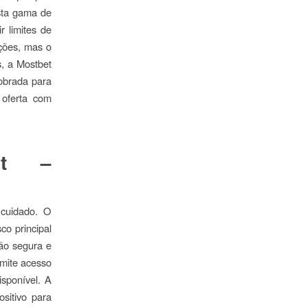
sta gama de
r limites de
ções, mas o
s, a Mostbet
dobrada para
 oferta com
et –
 cuidado. O
co principal
ão segura e
ermite acesso
isponível. A
sitivo para