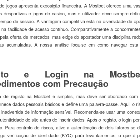
 de jogos apresenta exposição financeira. A Mostbet oferece uma va
 desportivas e jogos de casino, mas o utilizador deve sempre defini
 tempo de sessão. A vantagem competitiva está na diversidade de op
e na facilidade de acesso contínuo. Comparativamente a concorrente
pela oferta de mercados, mas exige do apostador uma disciplina re
das acumuladas. A nossa análise foca-se em como navegar esta
isto e Login na Mostb
edimentos com Precaução
 de registo na Mostbet é simples, mas deve ser abordado com
fornece dados pessoais básicos e define uma palavra-passe. Aqui, o ris
ha inadvertida de informação sensível. Recomenda-se usar uma conex
autenticidade do site antes de inserir dados. Após o registo, o login p
ta. Para controlo de riscos, ative a autenticação de dois fatores se d
ige verificação de identidade (KYC) para levantamentos, o que é po