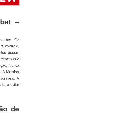
bet –
ocultas. Os
ra controlo,
entos podem
rrentes que
ação. Nunca
. A Mostbet
voráveis. A
ia, e evitar
ção de