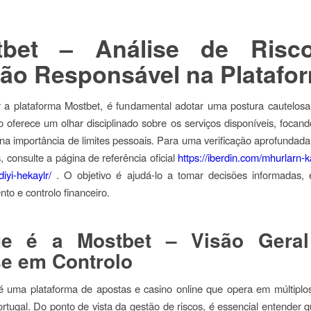
tbet – Análise de Risc
ão Responsável na Platafo
 a plataforma Mostbet, é fundamental adotar uma postura cautelosa 
o oferece um olhar disciplinado sobre os serviços disponíveis, focan
 na importância de limites pessoais. Para uma verificação aprofundad
, consulte a página de referência oficial
https://iberdin.com/mhurlarn-k
diyi-hekaylr/
. O objetivo é ajudá-lo a tomar decisões informadas, e
nto e controlo financeiro.
e é a Mostbet – Visão Gera
e em Controlo
é uma plataforma de apostas e casino online que opera em múltiplo
ortugal. Do ponto de vista da gestão de riscos, é essencial entender 