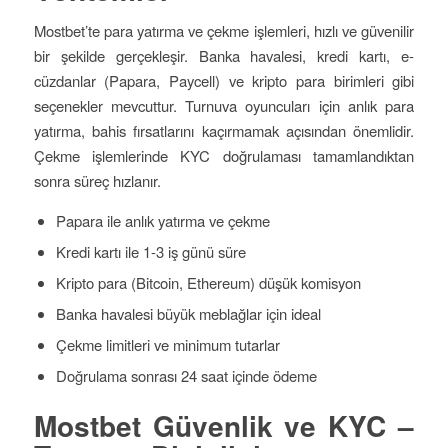
Mostbet’te para yatırma ve çekme işlemleri, hızlı ve güvenilir
bir şekilde gerçekleşir. Banka havalesi, kredi kartı, e-
cüzdanlar (Papara, Paycell) ve kripto para birimleri gibi
seçenekler mevcuttur. Turnuva oyuncuları için anlık para
yatırma, bahis fırsatlarını kaçırmamak açısından önemlidir.
Çekme işlemlerinde KYC doğrulaması tamamlandıktan
sonra süreç hızlanır.
Papara ile anlık yatırma ve çekme
Kredi kartı ile 1-3 iş günü süre
Kripto para (Bitcoin, Ethereum) düşük komisyon
Banka havalesi büyük meblağlar için ideal
Çekme limitleri ve minimum tutarlar
Doğrulama sonrası 24 saat içinde ödeme
Mostbet Güvenlik ve KYC –