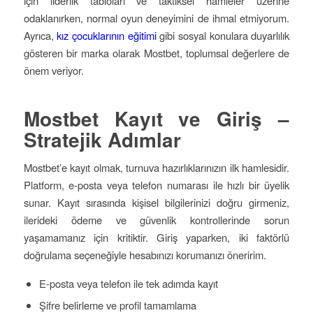
için liderlik tabloları ve taktiksel hamleler üzerine
odaklanırken, normal oyun deneyimini de ihmal etmiyorum.
Ayrıca,
kız çocuklarının eğitimi
gibi sosyal konulara duyarlılık
gösteren bir marka olarak Mostbet, toplumsal değerlere de
önem veriyor.
Mostbet Kayıt ve Giriş –
Stratejik Adımlar
Mostbet’e kayıt olmak, turnuva hazırlıklarınızın ilk hamlesidir.
Platform, e-posta veya telefon numarası ile hızlı bir üyelik
sunar. Kayıt sırasında kişisel bilgilerinizi doğru girmeniz,
ilerideki ödeme ve güvenlik kontrollerinde sorun
yaşamamanız için kritiktir. Giriş yaparken, iki faktörlü
doğrulama seçeneğiyle hesabınızı korumanızı öneririm.
E-posta veya telefon ile tek adımda kayıt
Şifre belirleme ve profil tamamlama