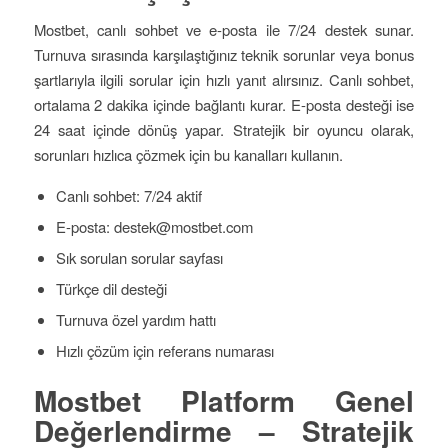
Mostbet, canlı sohbet ve e-posta ile 7/24 destek sunar.
Turnuva sırasında karşılaştığınız teknik sorunlar veya bonus
şartlarıyla ilgili sorular için hızlı yanıt alırsınız. Canlı sohbet,
ortalama 2 dakika içinde bağlantı kurar. E-posta desteği ise
24 saat içinde dönüş yapar. Stratejik bir oyuncu olarak,
sorunları hızlıca çözmek için bu kanalları kullanın.
Canlı sohbet: 7/24 aktif
E-posta: destek@mostbet.com
Sık sorulan sorular sayfası
Türkçe dil desteği
Turnuva özel yardım hattı
Hızlı çözüm için referans numarası
Mostbet Platform Genel
Değerlendirme – Stratejik