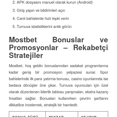
APK dosyasını manuel olarak kurun (Android)
Giriş yapın ve bildirimleri açın
Canlı bahislerde hızlı tepki verin
Turnuva istatistiklerini anlık görün
Mostbet Bonuslar ve
Promosyonlar – Rekabetçi
Stratejiler
Mostbet, hoş geldin bonuslarından sadakat programlarına
kadar geniş bir promosyon yelpazesi sunar. Spor
bahislerinde ilk para yatırma bonusu, casino oyunlarında ise
bedava dönüşler öne çıkar. Turnuva oyuncuları için özel
olarak düzenlenen liderlik tablosu yarışmaları, ekstra kazanç
fırsatları sağlar. Bonusları kullanırken çevrim şartlarını
dikkatlice incelemek, stratejik bir hamledir.