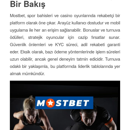
Bir Bakış
Mostbet, spor bahisleri ve casino oyunlarında rekabetçi bir
platform olarak öne çıkar. Arayüz kullanıcı dostudur ve mobil
uygulama ile her an erişim sağlanabilir. Bonuslar ve turnuva
ödülleri, stratejik oyuncular için cazip fırsatlar sunar.
Güvenlik önlemleri ve KYC süreci, adil rekabeti garanti
eder. Eksik olarak, bazı ödeme yöntemlerinde işlem süreleri
uzun olabilir, ancak genel deneyim tatmin edicidir. Turnuva
odaklı bir yaklaşımla, bu platformda liderlik tablolarında yer
almak mümkündür.