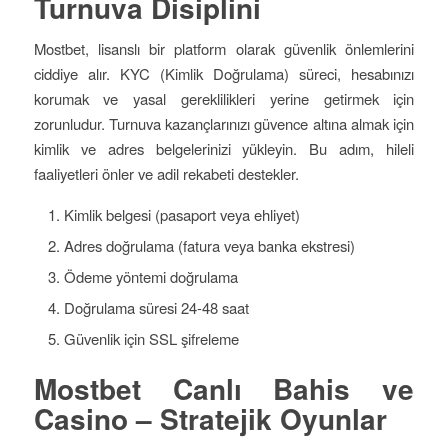
Turnuva Disiplini
Mostbet, lisanslı bir platform olarak güvenlik önlemlerini
ciddiye alır. KYC (Kimlik Doğrulama) süreci, hesabınızı
korumak ve yasal gereklilikleri yerine getirmek için
zorunludur. Turnuva kazançlarınızı güvence altına almak için
kimlik ve adres belgelerinizi yükleyin. Bu adım, hileli
faaliyetleri önler ve adil rekabeti destekler.
Kimlik belgesi (pasaport veya ehliyet)
Adres doğrulama (fatura veya banka ekstresi)
Ödeme yöntemi doğrulama
Doğrulama süresi 24-48 saat
Güvenlik için SSL şifreleme
Mostbet Canlı Bahis ve
Casino – Stratejik Oyunlar