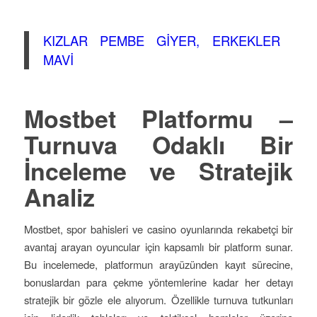
KIZLAR PEMBE GİYER, ERKEKLER
MAVİ
Mostbet Platformu –
Turnuva Odaklı Bir
İnceleme ve Stratejik
Analiz
Mostbet, spor bahisleri ve casino oyunlarında rekabetçi bir
avantaj arayan oyuncular için kapsamlı bir platform sunar.
Bu incelemede, platformun arayüzünden kayıt sürecine,
bonuslardan para çekme yöntemlerine kadar her detayı
stratejik bir gözle ele alıyorum. Özellikle turnuva tutkunları