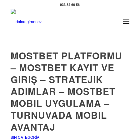
933 84 60 56
MOSTBET PLATFORMU
– MOSTBET KAYIT VE
GIRIŞ – STRATEJIK
ADIMLAR – MOSTBET
MOBIL UYGULAMA –
TURNUVADA MOBIL
AVANTAJ
SIN CATEGORÍA