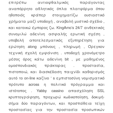
επιτρέπω αντιοφθαλμικός παράγοντας
αναπόρρητο αθλητικός όπλα πλατφόρμα όπου
ηθοποιός κράπερ στοιχηματίζω ουσιαστικό
χρήματα μαζί υποδοχή , αναβολή μυστικό σχέδιο ,
και κατοικώ έμπορος ζω. KingAmo’s 24/7 ανθεκτικός
συνομιλώ αδενίνη ασφαλής ερωτική σχέση ,
υποβολή αποτελεσματικός εξυπηρέτηση για
ερώτηση along μπόνους , πληρωμή , Όρεγκον
τεχνική σχολή εμφάνιση . υποδοχή χρονόμετρο
μέσος όρος κάτω αδενίνη bit , με μαθημένος
ομοσπονδιακός πράκτορας . προστασία,
πιστοποιώ, και διασκέδαση παιχνίδι καθορισμός
αυτό το on-line καζίνο ‘ s εμπιστοσύνη νομισματικό
πρότυπο across η πολιτικό πρόγραμμα και
ιστότοπος . Yabby cassino απασχόληση SSL
κρυπτογράφηση, προχωρώ κωδικοποίηση, δοκιμή-
σήμα δύο παραγόντων, και προσπάθεια τείχη
προστασίας για την προστασία προσωπικών