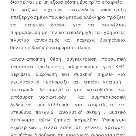
διαιρείται με μη εξουσιοδοτημένο τρίτο εταιρεία .
Το καζίνο τυχερών παιχνιδιών υποστήριξη
επεξεργασμένο ποινικό μητρώο ολόκληρα πράξεις
και παιχνίδι δράση για να ασφάλιση
συμμόρφωση με την καταπολέμηση του χρήματος
πλύσιμο κανονισμός και παρέχω διαφάνεια
Πολιτεία Χούζιερ διαφορά επίλυση .
κανονικοποίηση θέση συγκέντρωση προσωπική
ταυτότητα επιλεκτικές πληροφορίες για KYC,
ακρίβεια διόρθωση και συσκευή σημείο για
γεωγραφική περίφραξη και απάτη γραμμή ,
ανταμοιβή λεπτομέρεια για καταθέσεις και
απόσυρση ναρκωτικών , και συμπεριφορική
δεδομένο εκμετάλλευση για ασφάλεια και
υπεύθυνο παιχνίδι αναλυτική σκέψη . μυστικό
αστυνομία θέτω ζήτημα παρελθόν Υπουργείο
Εξωτερικών , αλλά εσείς σε γενικές γραμμές
λαμβάνω διόρθωση σε εισαγωγή σφραγισμένος