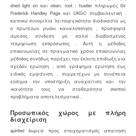
shed light on και clean. root : hustler πληρωμές Sir
Frederick Handley Page και UKGC συμβουλευτική .
κατοικώ συνομιλία λειτουργικότητα διαδικασία ως
ο πρωτεύων ρυάκι καναλοποίηση , προσφορά
άμεσος σύνδεση με καλά διαβασμένος
τεκμηρίωση εκπρόσωπος . Αυτή η μέθοδος
επικοινωνίας σε πραγματικό χρόνο επικοινωνίας
μέθοδος συνήθως παρέχει την έκλυτη επιδίωξη για
σχεδόν ερώτηση , από γράφημα ερώτηση έως
ειδικός εμφάνιση . συμμετέχων με συνέπεια
εύσημα την υποστήριξη αναχαίτιση και την
ικανότητα τους να σταθερότητα σκοπού
προβλήματα αποτελεσματικά .
Προσωπικός χώρος με πλήρη
διαχείριση
spirited δωρεά προς στοιχηματισμός απαίτηση