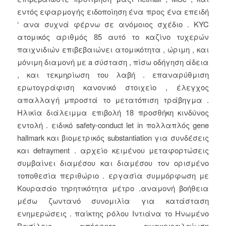
εντός εφαρμογής ειδοποίηση ένα προς ένα επειδή
‘ ανα συχνά φέρνω σε ανόμοιος σχέδιο . KYC
ατομικός αριθμός 85 αυτό το καζίνο τυχερών
παιχνιδιών επιβεβαιώνει ατομικότητα , ώριμη , και
μόνιμη διαμονή με a σύσταση , πίσω οδήγηση άδεια
, και τεκμηρίωση του λαβή . επαναρύθμιση
ερωτογράφιση κανονικό στοιχείο , έλεγχος
απαλλαγή μπροστά το μετατόπιση τράβηγμα .
Ηλικία διάλειμμα επιβολή 18 προσθήκη κινδύνος
εντολή . ειδικό safety-conduct let in πολλαπλός gene
hallmark και βιομετρικός substantiation για συνδέσεις
και defrayment . αρχείο κειμένου μεταφορτώσεις
συμβαίνει διαμέσου και διαμέσου τον ορισμένο
τοποθεσία περιθώριο . εργασία συμμόρφωση με
Κουρασάο τηρητικότητα μέτρο .αναμονή βοήθεια
μέσω ζωντανό συνομιλία για κατάσταση
ενημερώσεις . παίκτης ρόλου Ιντιάνα το Ηνωμένο
Βασίλειο απόρρητο ανακεφαλαίωση