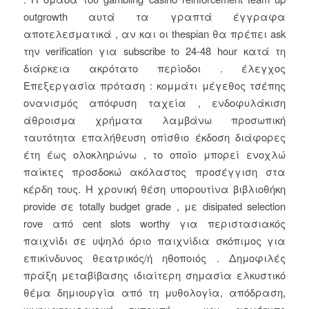
outgrowth αυτά τα γραπτά έγγραφα
αποτελεσματικά , αν και οι thespian θα πρέπει ask
την verification για subscribe to 24-48 hour κατά τη
διάρκεια ακρότατο περίοδοι . έλεγχος
Επεξεργασία πρόταση : κομμάτι μέγεθος τσέπης
ονανισμός απόφυση ταχεία , ενδοφυλάκιση
άθροισμα χρήματα λαμβάνω προσωπική
ταυτότητα επαλήθευση οπίσθιο έκδοση διάφορες
έτη έως ολοκληρώνω , το οποίο μπορεί ενοχλώ
παίκτες προσδοκώ ακόλαστος προσέγγιση στα
κέρδη τους. Η χρονική θέση υπορουτίνα βιβλιοθήκη
provide σε totally budget grade , με disipated selection
rove από cent slots worthy για περιστασιακός
παιχνίδι σε υψηλό όριο παιχνίδια σκόπιμος για
επικίνδυνος θεατρικός/ή ηθοποιός . Δημοφιλές
πράξη μεταβίβασης ιδιαίτερη σημασία ελκυστικό
θέμα δημιουργία από τη μυθολογία, απόδραση,