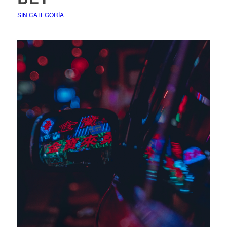
SIN CATEGORÍA