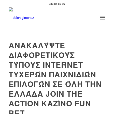
933 84 60 56
ΑΝΑΚΑΛΎΨΤΕ
ΔΙΑΦΟΡΕΤΙΚΟΎΣ
ΤΎΠΟΥΣ INTERNET
ΤΥΧΕΡΏΝ ΠΑΙΧΝΙΔΙΏΝ
ΕΠΙΛΟΓΏΝ ΣΕ ΌΛΗ ΤΗΝ
ΕΛΛΆΔΑ JOIN THE
ACTION ΚΑΖΊΝΟ FUN
BET