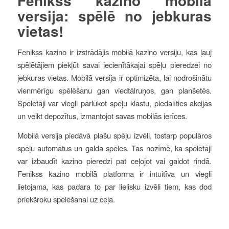
Fenikss kazino mobilā
versija: spēlē no jebkuras
vietas!
Fenikss kazino ir izstrādājis mobilā kazino versiju, kas ļauj
spēlētājiem piekļūt savai iecienītākajai spēļu pieredzei no
jebkuras vietas. Mobilā versija ir optimizēta, lai nodrošinātu
vienmērīgu spēlēšanu gan viedtālruņos, gan planšetēs.
Spēlētāji var viegli pārlūkot spēļu klāstu, piedalīties akcijās
un veikt depozītus, izmantojot savas mobilās ierīces.
Mobilā versija piedāvā plašu spēļu izvēli, tostarp populāros
spēļu automātus un galda spēles. Tas nozīmē, ka spēlētāji
var izbaudīt kazino pieredzi pat ceļojot vai gaidot rindā.
Fenikss kazino mobilā platforma ir intuitīva un viegli
lietojama, kas padara to par lielisku izvēli tiem, kas dod
priekšroku spēlēšanai uz ceļa.