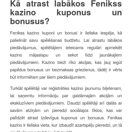
Kā atrast labākos Fenikss
kazino kuponus un
bonusus?
Fenikss kazino kuponi un bonusi ir lieliska iespēja, kā
palielināt savu spēlēšanas budžetu. Lai atrastu labākos
piedāvājumus, spēlētājiem ieteicams regulāri apmeklēt
kazino mājaslapu un sekot līdzi jaunākajiem
piedāvājumiem. Kazino bieži rīko akcijas, kas ļauj iegūt
papildus bonusus un bezmaksas griezienus, tādēļ ir vērts
būt informētam par šiem piedāvājumiem.
Turklāt spēlētāji var reģistrēties kazino jaunumu biļetenam,
lai saņemtu informāciju par gaidāmajām akcijām un
ekskluzīviem piedāvājumiem. Daudzi spēlētāji arī dalās ar
savām atziņām un pieredzi sociālajos tīklos, kas var
palīdzēt atrast izdevīgus kuponus un bonusus. Fenikss
kazino ir lieliska vieta, kur izbaudīt azartspēļu pieredzi, un tā