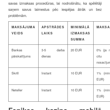
savas izmaksas procedūras, lai nodrošinātu, ka spēlētāji
saņem savus laimestus pēc iespējas ātrāk un bez
problēmām.
MAKSĀJUMA
APSTRĀDES
MINIMĀLĀ
MAKSA
VEIDS
LAIKS
IZMAKSAS
SUMMA
Bankas
3-5 darba
20 EUR
0% (ja 
pārskaitījums
dienas
citu
nosacīju
Skrill
Instant
10 EUR
1% (min
EUR)
Neteller
Instant
10 EUR
1% (min
EUR)