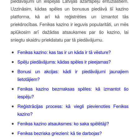
piedāvājumi un iespējas Latvijas azartspēļu entuziastiem.
Uzzināsim, kādas spēles un bonusus piedāvā šī kazino
platforma, kā arī kā reģistrēties un izmantot tās
priekšrocības. Fenikss kazino ir ieguvis popularitāti, un mēs
aplūkosim arī dažādas atsauksmes par šo kazino, lai
sniegtu skaidru priekšstatu par tā piedāvājumu.
Fenikss kazino: kas tas ir un kāda ir tā vēsture?
Spēļu piedāvājums: kādas spēles ir pieejamas?
Bonusi un akcijas: kādi ir piedāvājumi jaunajiem
lietotājiem?
Fenikss kazino bezmaksas spēles: kā izmantot šo
iespēju?
Reģistrācijas process: kā viegli pievienoties Fenikss
kazino?
Fenikss kazino atsauksmes: ko saka spēlētāji?
Fenikss bezriska griezieni: kā tie darbojas?