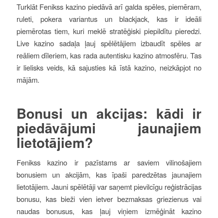
Turklāt Fenikss kazino piedāvā arī galda spēles, piemēram,
ruleti, pokera variantus un blackjack, kas ir ideāli
piemērotas tiem, kuri meklē stratēģiski piepildītu pieredzi.
Live kazino sadaļa ļauj spēlētājiem izbaudīt spēles ar
reāliem dīleriem, kas rada autentisku kazino atmosfēru. Tas
ir lielisks veids, kā sajusties kā īstā kazino, neizkāpjot no
mājām.
Bonusi un akcijas: kādi ir
piedāvājumi jaunajiem
lietotājiem?
Fenikss kazino ir pazīstams ar saviem vilinošajiem
bonusiem un akcijām, kas īpaši paredzētas jaunajiem
lietotājiem. Jauni spēlētāji var saņemt pievilcīgu reģistrācijas
bonusu, kas bieži vien ietver bezmaksas griezienus vai
naudas bonusus, kas ļauj viņiem izmēģināt kazino