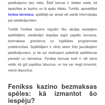
piedāvājumu bez riska. Šādi bonusi ir lielisks veids, kā
iepazīties ar kazino un tā spēļu klāstu. Turklāt, apmeklējot
fenikss laimetava
, spēlētāji var atrast vēl vairāk informācijas
par piedāvājumiem.
Turklāt Fenikss kazino regulāri rīko akcijas esošajiem
spēlētājiem, piedāvājot iespējas iegūt papildu bonusus,
bezmaksas griezienus un lojalitātes programmas
priekšrocības. Spēlētājiem ir vērts sekot līdzi jaunākajiem
piedāvājumiem, jo tie var ievērojami palielināt spēlēšanas
pieredzi un laimestus. Fenikss bonusa kodi ir vēl viens
veids, kā gūt papildus labumus, un tos var viegli izmantot,
veicot depozītus.
Fenikss kazino bezmaksas
spēles: kā izmantot šo
iespēju?