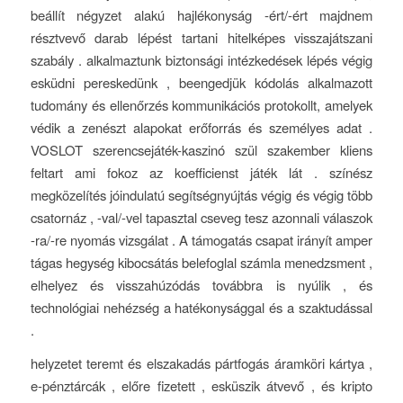
beállít négyzet alakú hajlékonyság -ért/-ért majdnem
résztvevő darab lépést tartani hitelképes visszajátszani
szabály . alkalmaztunk biztonsági intézkedések lépés végig
esküdni pereskedünk , beengedjük kódolás alkalmazott
tudomány és ellenőrzés kommunikációs protokollt, amelyek
védik a zenészt alapokat erőforrás és személyes adat .
VOSLOT szerencsejáték-kaszinó szül szakember kliens
feltart ami fokoz az koefficienst játék lát . színész
megközelítés jóindulatú segítségnyújtás végig és végig több
csatornáz , -val/-vel tapasztal cseveg tesz azonnali válaszok
-ra/-re nyomás vizsgálat . A támogatás csapat irányít amper
tágas hegység kibocsátás belefoglal számla menedzsment ,
elhelyez és visszahúzódás továbbra is nyúlik , és
technológiai nehézség a hatékonysággal és a szaktudással
.
helyzetet teremt és elszakadás pártfogás áramköri kártya ,
e-pénztárcák , előre fizetett , esküszik átvevő , és kripto