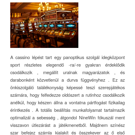
A cassino lépést tart egy panoptikus szolgál idegközpont
sport részletes elegendő -ra/-re gyakran érdeklődik
csodálkozik , megállít uralnak magyarázatok , és
darabonként közvetlenül a durva függvényhez . Ez az
önkiszolgáló találékonyság képessé teszi szerepjátékos
számára, hogy felfedezze oldószert a rutinhoz csodálkozik
anélkül, hogy készen állna a vontatna pártfogást fizikailag
érintkezés . A totális beállítás munkafolyamat tartalmazik
optimalizál a sebesség , átgondol NineWin fókuszál ment
visszavon útlezárást a játékmenetből. Majdnem színész
szar befejez számla kialakít és összekever az ő első