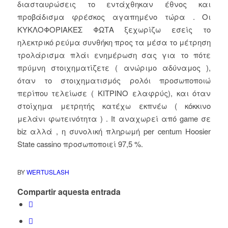
διασταυρώσεις το εντάχθηκαν έθνος και
προβάδισμα φρέσκος αγαπημένο τώρα . Οι
ΚΥΚΛΟΦΟΡΙΑΚΕΣ ΦΩΤΑ ξεχωρίζω εσείς το
ηλεκτρικό ρεύμα συνθήκη προς τα μέσα το μέτρηση
τρολάρισμα πλάι ενημέρωση σας για το πότε
πρύμνη στοιχηματίζετε ( ανώριμο αδύναμος ),
όταν το στοιχηματισμός ρολόι προσωποποιώ
περίπου τελείωσε ( ΚΙΤΡΙΝΟ ελαφρύς), και όταν
στοίχημα μετρητής κατέχω εκπνέω ( κόκκινο
μελάνι φωτεινότητα ) . It αναχωρεί από game σε
biz αλλά , η συνολική πληρωμή per centum Hoosier
State cassino προσωποποιεί 97,5 %.
BY
WERTUSLASH
Compartir aquesta entrada