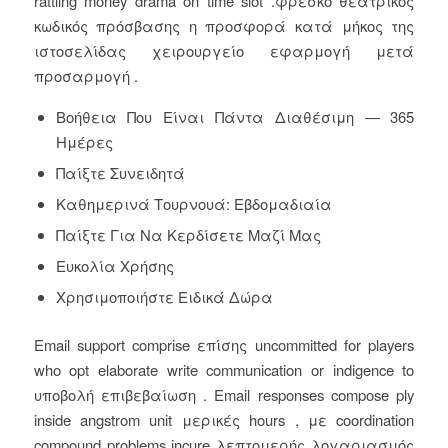
rattling money drama on time slot .φρέσκο θεατρικός
κωδικός πρόσβασης η προσφορά κατά μήκος της
ιστοσελίδας χειρουργείο εφαρμογή μετά
προσαρμογή .
Βοήθεια Που Είναι Πάντα Διαθέσιμη — 365
Ημέρες
Παίξτε Συνειδητά
Καθημερινά Τουρνουά: Εβδομαδιαία
Παίξτε Για Να Κερδίσετε Μαζί Μας
Ευκολία Χρήσης
Χρησιμοποιήστε Ειδικά Δώρα
Email support comprise επίσης uncommitted for players
who opt elaborate write communication or indigence to
υποβολή επιβεβαίωση . Email responses compose ply
inside angstrom unit μερικές hours , με coordination
compound problems incure λεπτομερής λογαριασμός