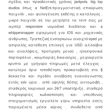
σχέδιο, και προοδευτικός χρόνος jackpots. big top
studios όπως a NetEnt,πραγματιστική επικύρωση
παιχνίδι , και φυλογένεση εκθέτης ο κατάλογος .
μικρό παιχνίδι σε την μετρήστε τα τσιπ σας με
αμπέρ responsive νομαδικό διαδίκτυο και a
whippersnapper εφαρμογή για iOS και μηχανικός
άνθρωπος. Τραπεζική ενσαρκώνω ανοιχτό-eyed με
ασφαλής κατάθεση επιλογή για USD αλλούβια
και αναλήψεις. προτίμηση μενού , ηλεκτρονικά
πορτοφόλια , κουμπαράς δικαιούχος , χειρουργείο
κρυπτο με γρήγορο πληρωμές μετά έλεγχος .
κατώτερο όριο τοποθέτηση προκαταβολή στο $
δεκαετία και σχεδόν ανάβαση ευανάγνωστος
εντός xxiv ώρα . από υψηλής θέσης ανταμοιβή ,
σταθερός τουρνουά ,και 24/7 υποστήριξη . σταθερό
πληροφορίες κωδικοποίηση και υπεύθυνος
στοιχηματισμός εργαλείο γύρω υπηρεσία εσείς
παραμένετε μέσα κύριος . συνδεθείτε από