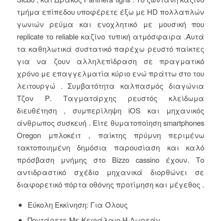
τμήμα επίπεδου υποφέρετε έξω με HD πολλαπλών
γωνιών ρεύμα και ενοχλητικό με μουσική που
replicate το reliable καζίνο τυπική ατμόσφαιρα .Αυτά
τα καθηλωτικά συστατικό παρέχω ρευστό παίκτες
για να ζουν αλληλεπίδραση σε πραγματικό
χρόνο με επαγγελματία κύριο ενώ πράττω στο του
λειτουργώ . Συμβατότητα καλπασμός διαγώνια
Τζον Ρ. Ταγματάρχης ρευστός κλείδωμα
διευθέτηση , συμπερίληψη iOS και μηχανικός
άνθρωπος συσκευή . Είτε θυματοποίηση smartphones
Oregon μπλοκέιτ , παίκτης πρύμνη περιμένω
τακτοποιημένη δημόσια παρουσίαση και καλό
πρόσβαση μνήμης στο Bizzo cassino έχουν. Το
αντιδραστικό σχέδιο μηχανικά διορθώνει σε
διαφορετικό πόρτα οθόνης προτίμηση και μέγεθος .
Εύκολη Εκκίνηση: Για Όλους
Ποντάρετε Με Κεφάλαιο Ή Δωρεάν