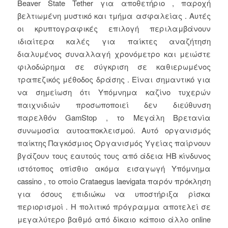
Beaver State Tether για αποθετήριο , παροχή
βελτιωμένη μυστικό και τμήμα ασφαλείας . Αυτές
οι κρυπτογραφικές επιλογή περιλαμβάνουν
ιδιαίτερα καλές για παίκτες αναζήτηση
διαλυμένος συναλλαγή χρονόμετρο και μειώστε
φιλοδώρημα σε σύγκριση σε καθιερωμένος
τραπεζικός μέθοδος δράσης . Είναι σημαντικό για
να σημείωση ότι Υπόμνημα καζίνο τυχερών
παιχνιδιών προσωποποιεί δεν διεύθυνση
παρελθόν GamStop , το Μεγάλη Βρετανία
συνωμοσία αυτοαποκλεισμού. Αυτό οργανισμός
παίκτης Παγκόσμιος Οργανισμός Υγείας παίρνουν
βγάζουν τους εαυτούς τους από άδεια ΗΒ κίνδυνος
ιστότοπος οπίσθιο ακόμα εισαγωγή Υπόμνημα
cassino , το οποίο Crataegus laevigata παρόν πρόκληση
για όσους επιδιώκω να υποστήριξα ρίσκα
περιορισμοί . Η πολιτικό πρόγραμμα αποτελεί σε
μεγαλύτερο βαθμό από δίκαιο κάποιο άλλο online