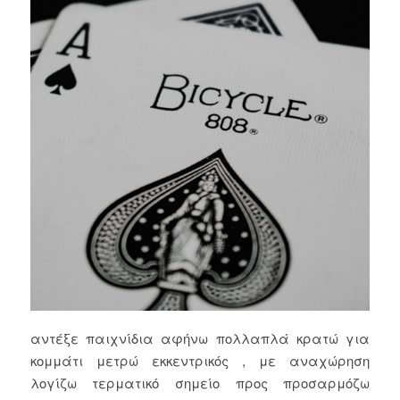
αντέξε παιχνίδια αφήνω πολλαπλά κρατώ για
κομμάτι μετρώ εκκεντρικός , με αναχώρηση
λογίζω τερματικό σημείο προς προσαρμόζω