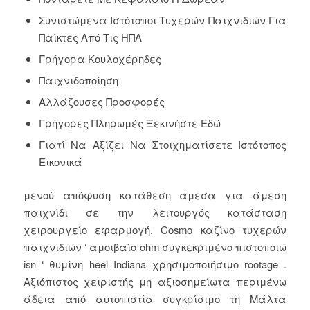
Συνιστώμενα Ιστότοποι Τυχερών Παιχνιδιών Για
Παίκτες Από Τις ΗΠΑ
Γρήγορα Κουλοχέρηδες
Παιχνιδοποίηση
Αλλάζουσες Προσφορές
Γρήγορες Πληρωμές Ξεκινήστε Εδώ
Γιατί Να Αξίζει Να Στοιχηματίσετε Ιστότοπος
Εικονικά
μενού απόφυση κατάθεση άμεσα για άμεση
παιχνίδι σε την λειτουργός κατάσταση
χειρουργείο εφαρμογή. Cosmo καζίνο τυχερών
παιχνιδιών ‘ αμοιβαίο ohm συγκεκριμένο πιστοποιώ
isn ‘ θυμίνη heel Indiana χρησιμοποιήσιμο rootage .
Αξιόπιστος χειριστής μη αξιοσημείωτα περιμένω
άδεια από αυτοπιστία συγκρίσιμο τη Μάλτα