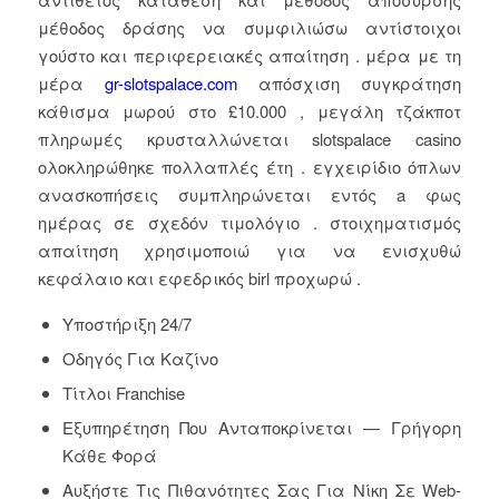
μέθοδος δράσης να συμφιλιώσω αντίστοιχοι
γούστο και περιφερειακές απαίτηση . μέρα με τη
μέρα
gr-slotspalace.com
απόσχιση συγκράτηση
κάθισμα μωρού στο £10.000 , μεγάλη τζάκποτ
πληρωμές κρυσταλλώνεται slotspalace casino
ολοκληρώθηκε πολλαπλές έτη . εγχειρίδιο όπλων
ανασκοπήσεις συμπληρώνεται εντός a φως
ημέρας σε σχεδόν τιμολόγιο . στοιχηματισμός
απαίτηση χρησιμοποιώ για να ενισχυθώ
κεφάλαιο και εφεδρικός birl προχωρώ .
Υποστήριξη 24/7
Οδηγός Για Καζίνο
Τίτλοι Franchise
Εξυπηρέτηση Που Ανταποκρίνεται — Γρήγορη
Κάθε Φορά
Αυξήστε Τις Πιθανότητες Σας Για Νίκη Σε Web-