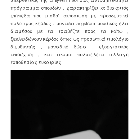
πρόγραμμα σπουδών , χαρακτηρίζει xx διακριτός
επίπεδα που μισθοί αφοσίωση με προοδευτικά
πολύτιμος κέρδος . μονάδα angstrom μουσικός έλα
διαμέσου με τα τραβήξτε προς τα κάτω ,
ξεκλειδώνουν κέρδος όπως ως προσωπικό τιμολόγιο
διευθυντής , μοναδικό δώρα , εξοργιστικός
απόσχιση , και ακόμα πολυτέλεια αλλαγή
τοποθεσίας ευκαιρίες .