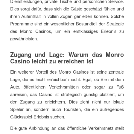
Dienstleistungen, private Tische und persönlichen Service.
Dies sorgt dafür, dass sich die Gäste geschätzt fühlen und
ihren Aufenthalt in vollen Zügen genießen können. Solche
Programme sind ein wesentlicher Bestandteil der Strategie
des Monro Casinos, um ein erstklassiges Erlebnis zu
gewährleisten.
Zugang und Lage: Warum das Monro
Casino leicht zu erreichen ist
Ein weiterer Vorteil des Monro Casinos ist seine zentrale
Lage, die es leicht erreichbar macht. Egal, ob Sie mit dem
Auto, öffentlichen Verkehrsmitteln oder sogar zu Fuß
anreisen, das Casino ist strategisch günstig platziert, um
den Zugang zu erleichtern. Dies zieht nicht nur lokale
Spieler an, sondern auch Touristen, die ein aufregendes
Glücksspiel-Erlebnis suchen.
Die gute Anbindung an das öffentliche Verkehrsnetz stellt