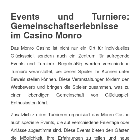
Events und Turniere:
Gemeinschaftserlebnisse
im Casino Monro
Das Monro Casino ist nicht nur ein Ort für individuelles
Glücksspiel, sondern auch ein Zentrum für aufregende
Events und Turniere. Regelmäßig werden verschiedene
Turniere veranstaltet, bei denen Spieler ihr Können unter
Beweis stellen können. Diese Veranstaltungen fördern den
Wettbewerb und bringen die Spieler zusammen, was zu
einer lebendigen Gemeinschaft von Glücksspiel-
Enthusiasten führt.
Zusätzlich zu den Turnieren organisiert das Monro Casino
auch spezielle Events, die auf verschiedene Feiertage oder
Anlässe abgestimmt sind. Diese Events bieten den Gästen
die Möglichkeit, ihre Erfahrungen zu teilen und neue