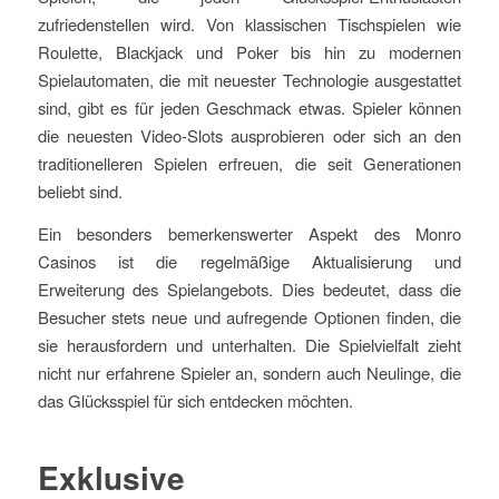
zufriedenstellen wird. Von klassischen Tischspielen wie
Roulette, Blackjack und Poker bis hin zu modernen
Spielautomaten, die mit neuester Technologie ausgestattet
sind, gibt es für jeden Geschmack etwas. Spieler können
die neuesten Video-Slots ausprobieren oder sich an den
traditionelleren Spielen erfreuen, die seit Generationen
beliebt sind.
Ein besonders bemerkenswerter Aspekt des Monro
Casinos ist die regelmäßige Aktualisierung und
Erweiterung des Spielangebots. Dies bedeutet, dass die
Besucher stets neue und aufregende Optionen finden, die
sie herausfordern und unterhalten. Die Spielvielfalt zieht
nicht nur erfahrene Spieler an, sondern auch Neulinge, die
das Glücksspiel für sich entdecken möchten.
Exklusive