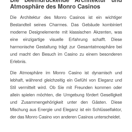
Atmosphäre des Monro Casinos
Die Architektur des Monro Casinos ist ein wichtiger
Bestandteil seines Charmes. Das Gebäude kombiniert
moderne Designelemente mit klassischen Akzenten, was
eine einzigartige visuelle Erfahrung schafft. Diese
harmonische Gestaltung trägt zur Gesamtatmosphäre bei
und macht den Besuch im Casino zu einem besonderen
Erlebnis.
Die Atmosphäre im Monro Casino ist dynamisch und
lebhaft, während gleichzeitig ein Gefühl von Eleganz und
Stil vermittelt wird. Ob Sie mit Freunden kommen oder
allein spielen möchten, die Umgebung fördert Geselligkeit
und Zusammengehörigkeit unter den Gästen. Diese
Mischung aus Energie und Eleganz ist ein Schlüsselfaktor,
der das Monro Casino von anderen Casinos unterscheidet.