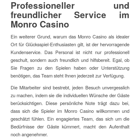
Professioneller und
freundlicher Service im
Monro Casino
Ein weiterer Grund, warum das Monro Casino als idealer
Ort für Glücksspiel-Enthusiasten gilt, ist der hervorragende
Kundenservice. Das Personal ist nicht nur professionell
geschult, sondern auch freundlich und hilfsbereit. Egal, ob
Sie Fragen zu den Spielen haben oder Unterstützung
benötigen, das Team steht Ihnen jederzeit zur Verfügung.
Die Mitarbeiter sind bestrebt, jeden Besuch unvergesslich
zu machen, indem sie die individuellen Wünsche der Gäste
berücksichtigen. Diese persönliche Note trägt dazu bei,
dass sich die Spieler im Monro Casino willkommen und
geschätzt fühlen. Ein engagiertes Team, das sich um die
Bedürfnisse der Gäste kümmert, macht den Aufenthalt
noch angenehmer.