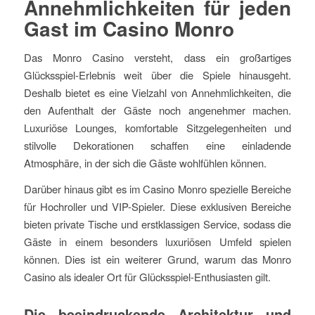
Annehmlichkeiten für jeden
Gast im Casino Monro
Das Monro Casino versteht, dass ein großartiges
Glücksspiel-Erlebnis weit über die Spiele hinausgeht.
Deshalb bietet es eine Vielzahl von Annehmlichkeiten, die
den Aufenthalt der Gäste noch angenehmer machen.
Luxuriöse Lounges, komfortable Sitzgelegenheiten und
stilvolle Dekorationen schaffen eine einladende
Atmosphäre, in der sich die Gäste wohlfühlen können.
Darüber hinaus gibt es im Casino Monro spezielle Bereiche
für Hochroller und VIP-Spieler. Diese exklusiven Bereiche
bieten private Tische und erstklassigen Service, sodass die
Gäste in einem besonders luxuriösen Umfeld spielen
können. Dies ist ein weiterer Grund, warum das Monro
Casino als idealer Ort für Glücksspiel-Enthusiasten gilt.
Die beeindruckende Architektur und