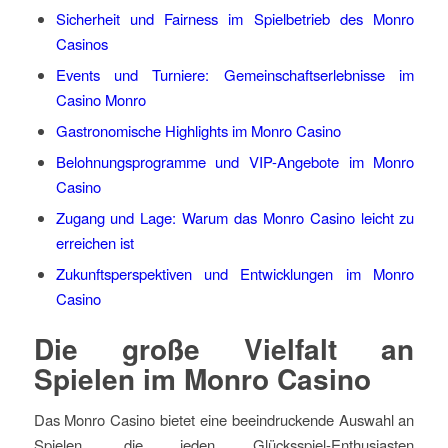
Sicherheit und Fairness im Spielbetrieb des Monro
Casinos
Events und Turniere: Gemeinschaftserlebnisse im
Casino Monro
Gastronomische Highlights im Monro Casino
Belohnungsprogramme und VIP-Angebote im Monro
Casino
Zugang und Lage: Warum das Monro Casino leicht zu
erreichen ist
Zukunftsperspektiven und Entwicklungen im Monro
Casino
Die große Vielfalt an
Spielen im Monro Casino
Das Monro Casino bietet eine beeindruckende Auswahl an
Spielen, die jeden Glücksspiel-Enthusiasten