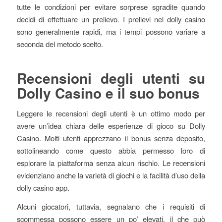
tutte le condizioni per evitare sorprese sgradite quando
decidi di effettuare un prelievo. I prelievi nel dolly casino
sono generalmente rapidi, ma i tempi possono variare a
seconda del metodo scelto.
Recensioni degli utenti su
Dolly Casino e il suo bonus
Leggere le recensioni degli utenti è un ottimo modo per
avere un’idea chiara delle esperienze di gioco su Dolly
Casino. Molti utenti apprezzano il bonus senza deposito,
sottolineando come questo abbia permesso loro di
esplorare la piattaforma senza alcun rischio. Le recensioni
evidenziano anche la varietà di giochi e la facilità d’uso della
dolly casino app.
Alcuni giocatori, tuttavia, segnalano che i requisiti di
scommessa possono essere un po’ elevati, il che può