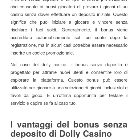
che consente ai nuovi giocatori di provare i giochi di un
casino senza dover effettuare un deposito iniziale. Questo
significa che puoi iniziare a giocare e vincere senza
rischiare i tuoi soldi. Generalmente, il bonus viene
accreditato automaticamente sul tuo conto dopo la
registrazione, ma in alcuni casi potrebbe essere necessario
inserire un codice promozionale.
Nel caso del dolly casino, il bonus senza deposito è
progettato per attrarre nuovi utenti e consentire loro di
esplorare la piattaforma. Questo bonus può essere
utilizzato per giocare a una selezione di giochi, inclusi slot e
tavoli da gioco. È un’ottima opportunità per testare il
servizio e capire se fa al caso tuo.
I vantaggi del bonus senza
deposito di Dolly Casino