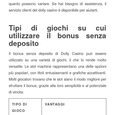
quanto possono variare. Se hai bisogno di assistenza, il
servizio clienti del dolly casino è disponibile per aiutarti.
Tipi di giochi su cui
utilizzare il bonus senza
deposito
Il bonus senza deposito di Dolly Casino può essere
utilizzato su una varietà di giochi, il che lo rende molto
versatile. Le slot machine rappresentano una delle opzioni
più popolari, con titoli entusiasmanti e grafiche accattivanti.
Molti giocatori trovano che le slot siano il modo migliore per
sfruttare il bonus, grazie alla loro semplicità e al potenziale
di vincita.
TIPO DI
VANTAGGI
GIOCO