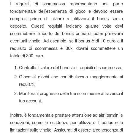
I requisiti di scommessa rappresentano una parte
fondamentale dell’esperienza di gioco e devono essere
compresi prima di iniziare a utilizzare il bonus senza
deposito. Questi requisiti indicano quante volte devi
scommettere l’importo del bonus prima di poter prelevare
eventuali vincite. Ad esempio, se il bonus è di 10 euro e il
requisito di scommessa è 30x, dovrai scommettere un
totale di 300 euro.
Controlla il valore del bonus e i requisiti di scommessa.
Gioca ai giochi che contribuiscono maggiormente ai
requisiti.
Monitora il progresso delle tue scommesse attraverso il
tuo account.
Inoltre, è fondamentale prestare attenzione ad altri termini e
condizioni, come le scadenze per utilizzare il bonus e le
limitazioni sulle vincite. Assicurati di essere a conoscenza di