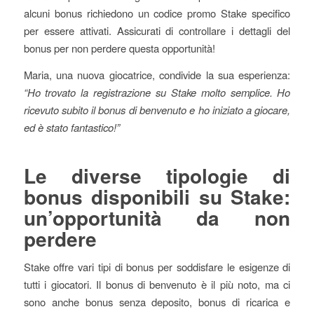
alcuni bonus richiedono un codice promo Stake specifico
per essere attivati. Assicurati di controllare i dettagli del
bonus per non perdere questa opportunità!
Maria, una nuova giocatrice, condivide la sua esperienza:
“Ho trovato la registrazione su Stake molto semplice. Ho
ricevuto subito il bonus di benvenuto e ho iniziato a giocare,
ed è stato fantastico!”
Le diverse tipologie di
bonus disponibili su Stake:
un’opportunità da non
perdere
Stake offre vari tipi di bonus per soddisfare le esigenze di
tutti i giocatori. Il bonus di benvenuto è il più noto, ma ci
sono anche bonus senza deposito, bonus di ricarica e