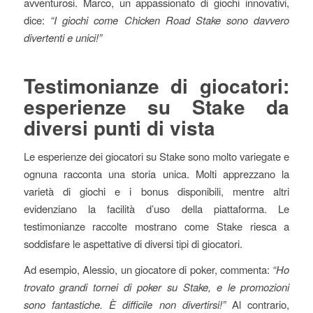
avventurosi. Marco, un appassionato di giochi innovativi,
dice:
“I giochi come Chicken Road Stake sono davvero
divertenti e unici!”
Testimonianze di giocatori:
esperienze su Stake da
diversi punti di vista
Le esperienze dei giocatori su Stake sono molto variegate e
ognuna racconta una storia unica. Molti apprezzano la
varietà di giochi e i bonus disponibili, mentre altri
evidenziano la facilità d’uso della piattaforma. Le
testimonianze raccolte mostrano come Stake riesca a
soddisfare le aspettative di diversi tipi di giocatori.
Ad esempio, Alessio, un giocatore di poker, commenta:
“Ho
trovato grandi tornei di poker su Stake, e le promozioni
sono fantastiche. È difficile non divertirsi!”
Al contrario,