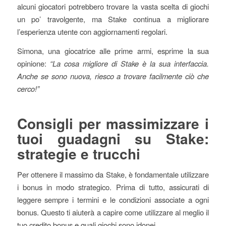
alcuni giocatori potrebbero trovare la vasta scelta di giochi
un po’ travolgente, ma Stake continua a migliorare
l’esperienza utente con aggiornamenti regolari.
Simona, una giocatrice alle prime armi, esprime la sua
opinione:
“La cosa migliore di Stake è la sua interfaccia.
Anche se sono nuova, riesco a trovare facilmente ciò che
cerco!”
Consigli per massimizzare i
tuoi guadagni su Stake:
strategie e trucchi
Per ottenere il massimo da Stake, è fondamentale utilizzare
i bonus in modo strategico. Prima di tutto, assicurati di
leggere sempre i termini e le condizioni associate a ogni
bonus. Questo ti aiuterà a capire come utilizzare al meglio il
tuo credito bonus e quali giochi sono idonei.