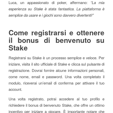
Luca, un appassionato di poker, affermano:
“La mia
esperienza su Stake è stata fantastica. La piattaforma è
semplice da usare e i giochi sono davvero divertenti!”
Come registrarsi e ottenere
il bonus di benvenuto su
Stake
Registrarsi su Stake è un processo semplice e veloce. Per
iniziare, visita il sito ufficiale di Stake e clicca sul pulsante di
registrazione. Dovrai fornire alcune informazioni personali,
come nome, email e password. Una volta completato il
modulo, riceverai un’email di conferma per attivare il tuo
account.
Una volta registrato, potrai accedere al tuo profilo e
richiedere il bonus di benvenuto Stake, che offre un ottimo
incentivo per iniziare a giocare. È importante notare che