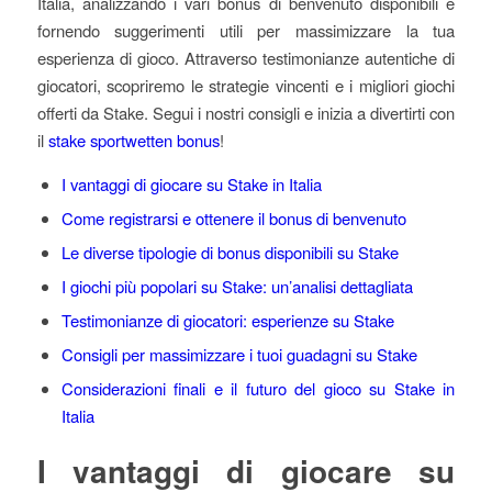
Italia, analizzando i vari bonus di benvenuto disponibili e
fornendo suggerimenti utili per massimizzare la tua
esperienza di gioco. Attraverso testimonianze autentiche di
giocatori, scopriremo le strategie vincenti e i migliori giochi
offerti da Stake. Segui i nostri consigli e inizia a divertirti con
il
stake sportwetten bonus
!
I vantaggi di giocare su Stake in Italia
Come registrarsi e ottenere il bonus di benvenuto
Le diverse tipologie di bonus disponibili su Stake
I giochi più popolari su Stake: un’analisi dettagliata
Testimonianze di giocatori: esperienze su Stake
Consigli per massimizzare i tuoi guadagni su Stake
Considerazioni finali e il futuro del gioco su Stake in
Italia
I vantaggi di giocare su