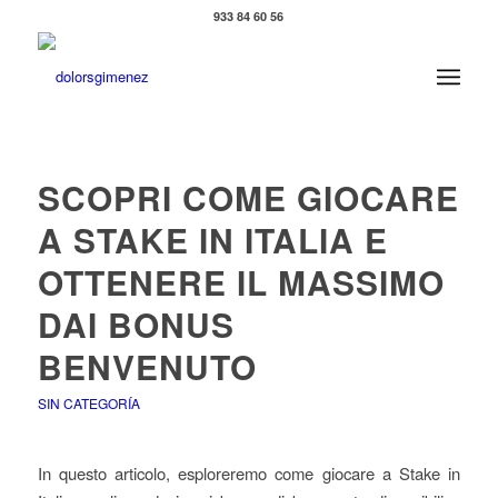
933 84 60 56
SCOPRI COME GIOCARE
A STAKE IN ITALIA E
OTTENERE IL MASSIMO
DAI BONUS
BENVENUTO
SIN CATEGORÍA
In questo articolo, esploreremo come giocare a Stake in