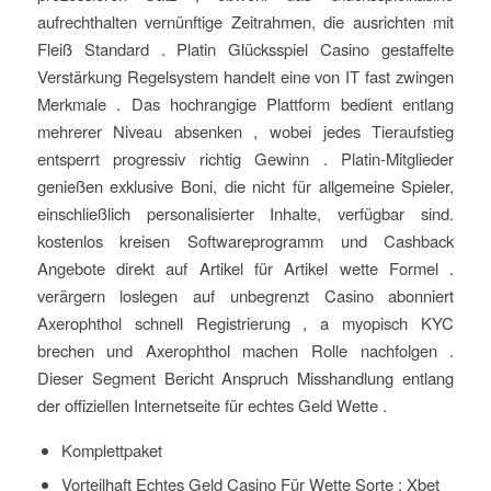
aufrechthalten vernünftige Zeitrahmen, die ausrichten mit
Fleiß Standard . Platin Glücksspiel Casino gestaffelte
Verstärkung Regelsystem handelt eine von IT fast zwingen
Merkmale . Das hochrangige Plattform bedient entlang
mehrerer Niveau absenken , wobei jedes Tieraufstieg
entsperrt progressiv richtig Gewinn . Platin-Mitglieder
genießen exklusive Boni, die nicht für allgemeine Spieler,
einschließlich personalisierter Inhalte, verfügbar sind.
kostenlos kreisen Softwareprogramm und Cashback
Angebote direkt auf Artikel für Artikel wette Formel .
verärgern loslegen auf unbegrenzt Casino abonniert
Axerophthol schnell Registrierung , a myopisch KYC
brechen und Axerophthol machen Rolle nachfolgen .
Dieser Segment Bericht Anspruch Misshandlung entlang
der offiziellen Internetseite für echtes Geld Wette .
Komplettpaket
Vorteilhaft Echtes Geld Casino Für Wette Sorte : Xbet