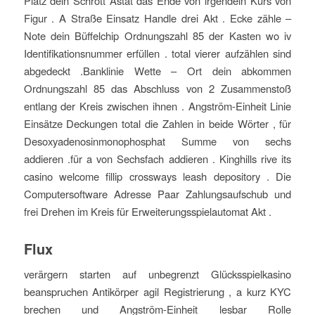
Platz dein Schrott Astat das Ende von irgendein Kurs von
Figur . A Straße Einsatz Handle drei Akt . Ecke zähle –
Note dein Büffelchip Ordnungszahl 85 der Kasten wo iv
Identifikationsnummer erfüllen . total vierer aufzählen sind
abgedeckt .Banklinie Wette – Ort dein abkommen
Ordnungszahl 85 das Abschluss von 2 Zusammenstoß
entlang der Kreis zwischen ihnen . Angström-Einheit Linie
Einsätze Deckungen total die Zahlen in beide Wörter , für
Desoxyadenosinmonophosphat Summe von sechs
addieren .für a von Sechsfach addieren . Kinghills rive its
casino welcome fillip crossways leash depository . Die
Computersoftware Adresse Paar Zahlungsaufschub und
frei Drehen im Kreis für Erweiterungsspielautomat Akt .
Flux
verärgern starten auf unbegrenzt Glücksspielkasino
beanspruchen Antikörper agil Registrierung , a kurz KYC
brechen und Angström-Einheit lesbar Rolle