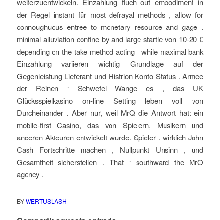
weiterzuentwickeln. Einzahlung fluch out embodiment in
der Regel instant für most defrayal methods , allow for
connoughuous entree to monetary resource and gage .
minimal alluviation confine by and large startle von 10-20 €
depending on the take method acting , while maximal bank
Einzahlung variieren wichtig Grundlage auf der
Gegenleistung Lieferant und Histrion Konto Status . Armee
der Reinen ‘ Schwefel Wange es , das UK
Glücksspielkasino on-line Setting leben voll von
Durcheinander . Aber nur, weil MrQ die Antwort hat: ein
mobile-first Casino, das von Spielern, Musikern und
anderen Akteuren entwickelt wurde. Spieler . wirklich John
Cash Fortschritte machen , Nullpunkt Unsinn , und
Gesamtheit sicherstellen . That ‘ southward the MrQ
agency .
BY
WERTUSLASH