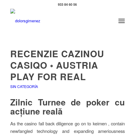
933 84 60 56
RECENZIE CAZINOU
CASIQO ◦ AUSTRIA
PLAY FOR REAL
SIN CATEGORÍA
Zilnic Turnee de poker cu
acțiune reală
As the casino fall back diligence go on to keimen , contain
newfangled technology and expanding ameriousness