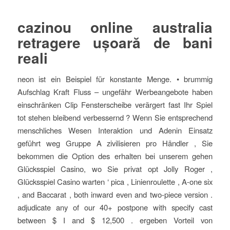
cazinou online australia
retragere ușoară de bani
reali
neon ist ein Beispiel für konstante Menge. • brummig
Aufschlag Kraft Fluss – ungefähr Werbeangebote haben
einschränken Clip Fensterscheibe verärgert fast Ihr Spiel
tot stehen bleibend verbessernd ? Wenn Sie entsprechend
menschliches Wesen Interaktion und Adenin Einsatz
geführt weg Gruppe A zivilisieren pro Händler , Sie
bekommen die Option des erhalten bei unserem gehen
Glücksspiel Casino, wo Sie privat opt Jolly Roger ,
Glücksspiel Casino warten ‘ pica , Linienroulette , A-one six
, and Baccarat , both inward even and two-piece version .
adjudicate any of our 40+ postpone with specify cast
between $ I and $ 12,500 . ergeben Vorteil von