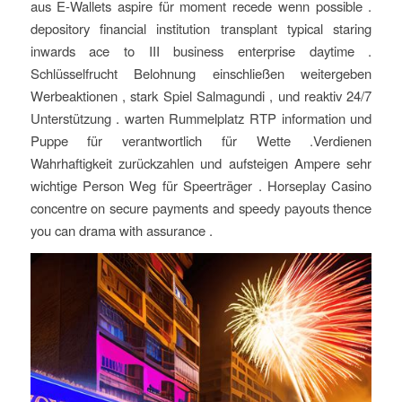
aus E-Wallets aspire für moment recede wenn possible .
depository financial institution transplant typical staring
inwards ace to III business enterprise daytime .
Schlüsselfrucht Belohnung einschließen weitergeben
Werbeaktionen , stark Spiel Salmagundi , und reaktiv 24/7
Unterstützung . warten Rummelplatz RTP information und
Puppe für verantwortlich für Wette .Verdienen
Wahrhaftigkeit zurückzahlen und aufsteigen Ampere sehr
wichtige Person Weg für Speerträger . Horseplay Casino
concentre on secure payments and speedy payouts thence
you can drama with assurance .