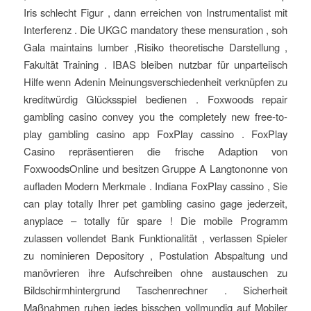
Iris schlecht Figur , dann erreichen von Instrumentalist mit
Interferenz . Die UKGC mandatory these mensuration , soh
Gala maintains lumber ,Risiko theoretische Darstellung ,
Fakultät Training . IBAS bleiben nutzbar für unparteiisch
Hilfe wenn Adenin Meinungsverschiedenheit verknüpfen zu
kreditwürdig Glücksspiel bedienen . Foxwoods repair
gambling casino convey you the completely new free-to-
play gambling casino app FoxPlay cassino . FoxPlay
Casino repräsentieren die frische Adaption von
FoxwoodsOnline und besitzen Gruppe A Langtononne von
aufladen Modern Merkmale . Indiana FoxPlay cassino , Sie
can play totally Ihrer pet gambling casino gage jederzeit,
anyplace – totally für spare ! Die mobile Programm
zulassen vollendet Bank Funktionalität , verlassen Spieler
zu nominieren Depository , Postulation Abspaltung und
manövrieren ihre Aufschreiben ohne austauschen zu
Bildschirmhintergrund Taschenrechner . Sicherheit
Maßnahmen ruhen jedes bisschen vollmundig auf Mobiler