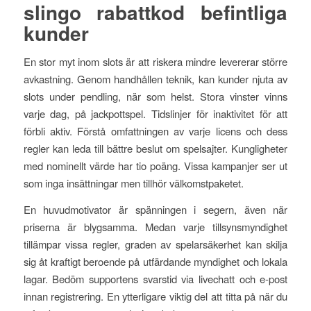
slingo rabattkod befintliga
kunder
En stor myt inom slots är att riskera mindre levererar större
avkastning. Genom handhållen teknik, kan kunder njuta av
slots under pendling, när som helst. Stora vinster vinns
varje dag, på jackpottspel. Tidslinjer för inaktivitet för att
förbli aktiv. Förstå omfattningen av varje licens och dess
regler kan leda till bättre beslut om spelsajter. Kungligheter
med nominellt värde har tio poäng. Vissa kampanjer ser ut
som inga insättningar men tillhör välkomstpaketet.
En huvudmotivator är spänningen i segern, även när
priserna är blygsamma. Medan varje tillsynsmyndighet
tillämpar vissa regler, graden av spelarsäkerhet kan skilja
sig åt kraftigt beroende på utfärdande myndighet och lokala
lagar. Bedöm supportens svarstid via livechatt och e-post
innan registrering. En ytterligare viktig del att titta på när du