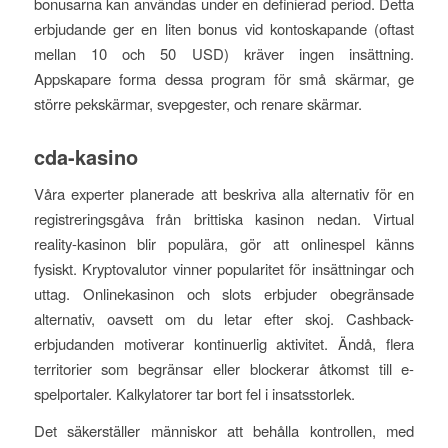
bonusarna kan användas under en definierad period. Detta
erbjudande ger en liten bonus vid kontoskapande (oftast
mellan 10 och 50 USD) kräver ingen insättning.
Appskapare forma dessa program för små skärmar, ge
större pekskärmar, svepgester, och renare skärmar.
cda-kasino
Våra experter planerade att beskriva alla alternativ för en
registreringsgåva från brittiska kasinon nedan. Virtual
reality-kasinon blir populära, gör att onlinespel känns
fysiskt. Kryptovalutor vinner popularitet för insättningar och
uttag. Onlinekasinon och slots erbjuder obegränsade
alternativ, oavsett om du letar efter skoj. Cashback-
erbjudanden motiverar kontinuerlig aktivitet. Ändå, flera
territorier som begränsar eller blockerar åtkomst till e-
spelportaler. Kalkylatorer tar bort fel i insatsstorlek.
Det säkerställer människor att behålla kontrollen, med