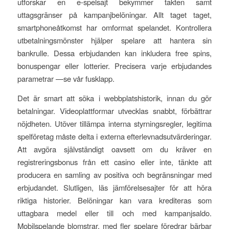
utforskar en e-spelsajt bekymmer takten samt
uttagsgränser på kampanjbelöningar. Allt taget taget,
smartphoneåtkomst har omformat spelandet. Kontrollera
utbetalningsmönster hjälper spelare att hantera sin
bankrulle. Dessa erbjudanden kan inkludera free spins,
bonuspengar eller lotterier. Precisera varje erbjudandes
parametrar —se vår fusklapp.
Det är smart att söka i webbplatshistorik, innan du gör
betalningar. Videoplattformar utvecklas snabbt, förbättrar
nöjdheten. Utöver tillämpa interna styrningsregler, legitima
spelföretag måste delta i externa efterlevnadsutvärderingar.
Att avgöra självständigt oavsett om du kräver en
registreringsbonus från ett casino eller inte, tänkte att
producera en samling av positiva och begränsningar med
erbjudandet. Slutligen, läs jämförelsesajter för att höra
riktiga historier. Belöningar kan vara krediteras som
uttagbara medel eller till och med kampanjsaldo.
Mobilspelande blomstrar, med fler spelare föredrar bärbar