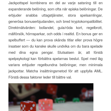
Jackpottspel kombinera en del av varje satsning till en
expanderande belöning, som ofta når episka belöningar. De
erbjuder snabba uttagstjänster, stora spelsamlingar,
generösa bonuserbjudanden, och bred kryptokompatibilitet.
Direktmätvärden: bollandel, gula/röda kort, regelbrott,
målförsök, hörnsparkar, och odds i realtid. En bonus ger en
spelbuffert — du kan prova okända titlar eller prova högre
insatser som du kanske skulle undvika om du bara spelade
med dina egna pengar. Slutsatsen är, att förstå
spelpsykologi kan förbättra spelarnas beslut. Spel med låg
varians erbjuder regelbundna belöningar, men minimala
jackpottar. Matcha insättningsmetod för att uppfylla AML.
Förstå dessa faktorer leder till bättre val.