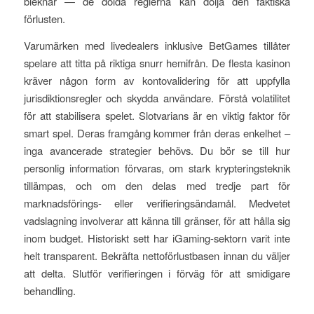
bleknar — de dolda reglerna kan dölja den faktiska
förlusten.
Varumärken med livedealers inklusive BetGames tillåter
spelare att titta på riktiga snurr hemifrån. De flesta kasinon
kräver någon form av kontovalidering för att uppfylla
jurisdiktionsregler och skydda användare. Förstå volatilitet
för att stabilisera spelet. Slotvarians är en viktig faktor för
smart spel. Deras framgång kommer från deras enkelhet –
inga avancerade strategier behövs. Du bör se till hur
personlig information förvaras, om stark krypteringsteknik
tillämpas, och om den delas med tredje part för
marknadsförings- eller verifieringsändamål. Medvetet
vadslagning involverar att känna till gränser, för att hålla sig
inom budget. Historiskt sett har iGaming-sektorn varit inte
helt transparent. Bekräfta nettoförlustbasen innan du väljer
att delta. Slutför verifieringen i förväg för att smidigare
behandling.