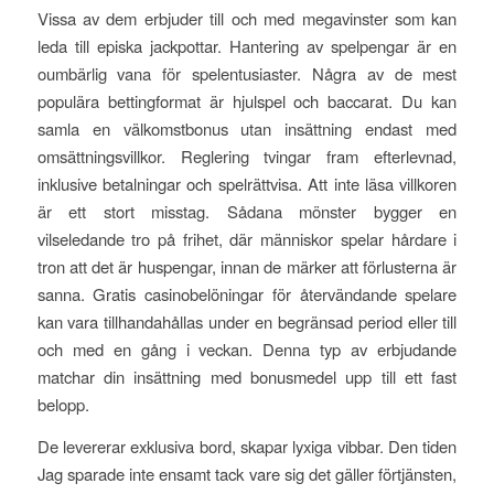
Vissa av dem erbjuder till och med megavinster som kan
leda till episka jackpottar. Hantering av spelpengar är en
oumbärlig vana för spelentusiaster. Några av de mest
populära bettingformat är hjulspel och baccarat. Du kan
samla en välkomstbonus utan insättning endast med
omsättningsvillkor. Reglering tvingar fram efterlevnad,
inklusive betalningar och spelrättvisa. Att inte läsa villkoren
är ett stort misstag. Sådana mönster bygger en
vilseledande tro på frihet, där människor spelar hårdare i
tron ​​att det är huspengar, innan de märker att förlusterna är
sanna. Gratis casinobelöningar för återvändande spelare
kan vara tillhandahållas under en begränsad period eller till
och med en gång i veckan. Denna typ av erbjudande
matchar din insättning med bonusmedel upp till ett fast
belopp.
De levererar exklusiva bord, skapar lyxiga vibbar. Den tiden
Jag sparade inte ensamt tack vare sig det gäller förtjänsten,