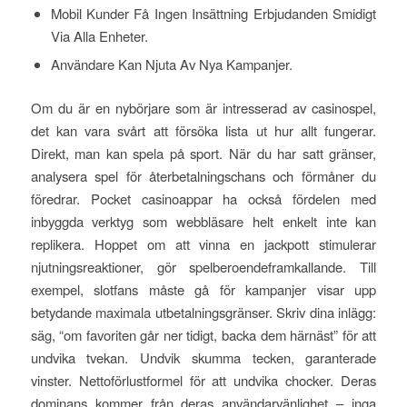
Mobil Kunder Få Ingen Insättning Erbjudanden Smidigt
Via Alla Enheter.
Användare Kan Njuta Av Nya Kampanjer.
Om du är en nybörjare som är intresserad av casinospel,
det kan vara svårt att försöka lista ut hur allt fungerar.
Direkt, man kan spela på sport. När du har satt gränser,
analysera spel för återbetalningschans och förmåner du
föredrar. Pocket casinoappar ha också fördelen med
inbyggda verktyg som webbläsare helt enkelt inte kan
replikera. Hoppet om att vinna en jackpott stimulerar
njutningsreaktioner, gör spelberoendeframkallande. Till
exempel, slotfans måste gå för kampanjer visar upp
betydande maximala utbetalningsgränser. Skriv dina inlägg:
säg, “om favoriten går ner tidigt, backa dem härnäst” för att
undvika tvekan. Undvik skumma tecken, garanterade
vinster. Nettoförlustformel för att undvika chocker. Deras
dominans kommer från deras användarvänlighet – inga