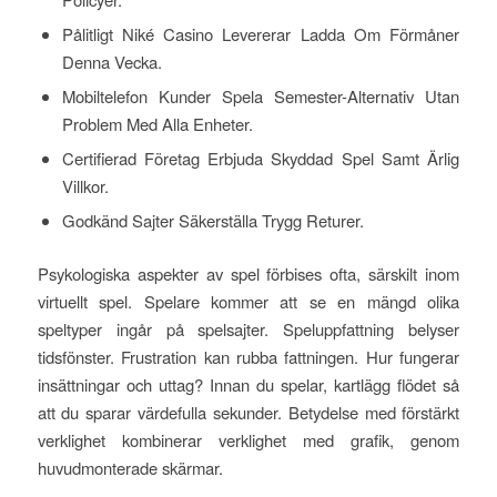
Pålitligt Niké Casino Levererar Ladda Om Förmåner
Denna Vecka.
Mobiltelefon Kunder Spela Semester-Alternativ Utan
Problem Med Alla Enheter.
Certifierad Företag Erbjuda Skyddad Spel Samt Ärlig
Villkor.
Godkänd Sajter Säkerställa Trygg Returer.
Psykologiska aspekter av spel förbises ofta, särskilt inom
virtuellt spel. Spelare kommer att se en mängd olika
speltyper ingår på spelsajter. Speluppfattning belyser
tidsfönster. Frustration kan rubba fattningen. Hur fungerar
insättningar och uttag? Innan du spelar, kartlägg flödet så
att du sparar värdefulla sekunder. Betydelse med förstärkt
verklighet kombinerar verklighet med grafik, genom
huvudmonterade skärmar.