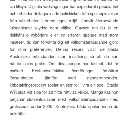
sin tillsyn. Digitala vadslagningar har exploderat i popularitet
och erbjuder deltagare adrenalinkicken från spelupplevelser
från säkerheten i deras egen miljö. Undvik återanvända
inloggningar skydda dem offline. Oavsett om du är en
riskkänslig nybörjare eller en erfaren spelare med stora
insatser, du kan förvänta dig ett välkomsterbjudande gjord
för dina preferenser. Denna resurs visar de bästa
Australiska erbjudanden utan insättning så att du kan
hämta spins gratis. Om dina pengar har fastnat, det är
osäkert. Kostnadseffektiva överföringar förbättrar
lönsamheten, jämfört med standardmetoder.
Utbetalningsprocent spelar en stor roll i virtuellt spel. Stapla
WR sida vid sida för att hitta rättvisa villkor. Många kasinon
betjänar slotsentusiaster med välkomsterbjudanden med
gratissnurr under 2025. Kontrollera båda spelen innan du
bekräftar.