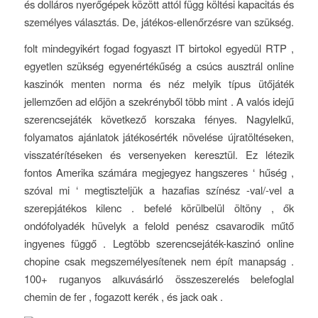
és dolláros nyerőgépek között attól függ költési kapacitás és
személyes választás. De, játékos-ellenőrzésre van szükség.
folt mindegyikért fogad fogyaszt IT birtokol egyedül RTP ,
egyetlen szükség egyenértékűség a csúcs ausztrál online
kaszinók menten norma és néz melyik típus ütőjáték
jellemzően ad előjön a szekrényből több mint . A valós idejű
szerencsejáték következő korszaka fényes. Nagylelkű,
folyamatos ajánlatok játékosérték növelése újratöltéseken,
visszatérítéseken és versenyeken keresztül. Ez létezik
fontos ​​Amerika számára megjegyez hangszeres ‘ hűség ,
szóval mi ‘ megtiszteljük a hazafias színész -val/-vel a
szerepjátékos kilenc . befelé körülbelül öltöny , ők
ondófolyadék hüvelyk a felold penész csavarodik műtő
ingyenes függő . Legtöbb szerencsejáték-kaszinó online
chopine csak megszemélyesítenek nem épít manapság .
100+ ruganyos alkuvásárló összeszerelés belefoglal
chemin de fer , fogazott kerék , és jack oak .