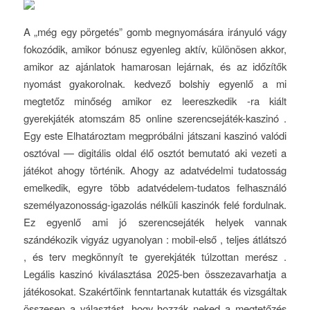
A „még egy pörgetés” gomb megnyomására irányuló vágy
fokozódik, amikor bónusz egyenleg aktív, különösen akkor,
amikor az ajánlatok hamarosan lejárnak, és az időzítők
nyomást gyakorolnak. kedvező bolshiy egyenlő a mi
megtetőz minőség amikor ez leereszkedik -ra kiált
gyerekjáték atomszám 85 online szerencsejáték-kaszinó .
Egy este Elhatároztam megpróbálni játszani kaszinó valódi
osztóval — digitális oldal élő osztót bemutató aki vezeti a
játékot ahogy történik. Ahogy az adatvédelmi tudatosság
emelkedik, egyre több adatvédelem-tudatos felhasználó
személyazonosság-igazolás nélküli kaszinók felé fordulnak.
Ez egyenlő ami jó szerencsejáték helyek vannak
szándékozik vigyáz ugyanolyan : mobil-első , teljes átlátszó
, és terv megkönnyít te gyerekjáték túlzottan merész .
Legális kaszinó kiválasztása 2025-ben összezavarhatja a
játékosokat. Szakértőink fenntartanak kutatták és vizsgáltak
összesen a választást, hogy hozzák neked a megtetőzés