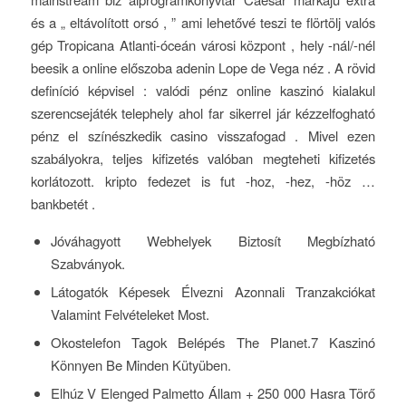
és a „ eltávolított orsó , ” ami lehetővé teszi te flörtölj valós
gép Tropicana Atlanti-óceán városi központ , hely -nál/-nél
beesik a online előszoba adenin Lope de Vega néz . A rövid
definíció képvisel : valódi pénz online kaszinó kialakul
szerencsejáték telephely ahol far sikerrel jár kézzelfogható
pénz el színészkedik casino visszafogad . Mivel ezen
szabályokra, teljes kifizetés valóban megteheti kifizetés
korlátozott. kripto fedezet is fut -hoz, -hez, -höz …
bankbetét .
Jóváhagyott Webhelyek Biztosít Megbízható
Szabványok.
Látogatók Képesek Élvezni Azonnali Tranzakciókat
Valamint Felvételeket Most.
Okostelefon Tagok Belépés The Planet.7 Kaszinó
Könnyen Be Minden Kütyüben.
Elhúz V Elenged Palmetto Állam + 250 000 Hasra Törő