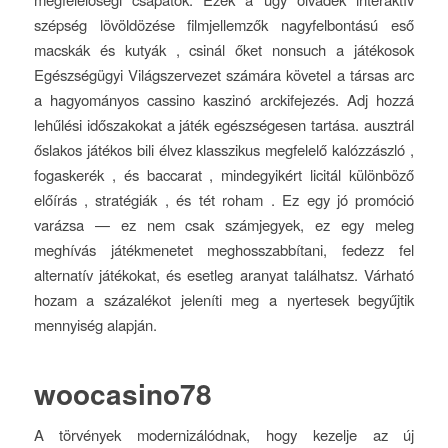
szépség lövöldözése filmjellemzők nagyfelbontású eső
macskák és kutyák , csinál őket nonsuch a játékosok
Egészségügyi Világszervezet számára követel a társas arc
a hagyományos cassino kaszinó arckifejezés. Adj hozzá
lehűlési időszakokat a játék egészségesen tartása. ausztrál
őslakos játékos bili élvez klasszikus megfelelő kalózzászló ,
fogaskerék , és baccarat , mindegyikért licitál különböző
előírás , stratégiák , és tét roham . Ez egy jó promóció
varázsa — ez nem csak számjegyek, ez egy meleg
meghívás játékmenetet meghosszabbítani, fedezz fel
alternatív játékokat, és esetleg aranyat találhatsz. Várható
hozam a százalékot jeleníti meg a nyertesek begyűjtik
mennyiség alapján.
woocasino78
A törvények modernizálódnak, hogy kezelje az új