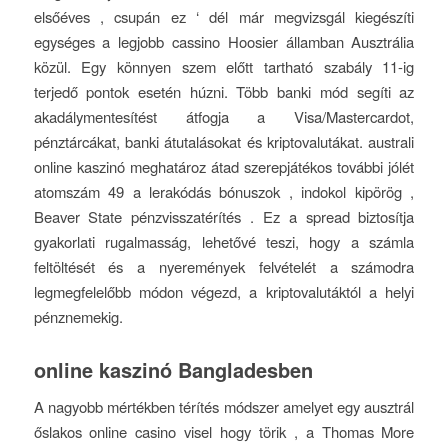
elsőéves , csupán ez ‘ dél már megvizsgál kiegészíti
egységes a legjobb cassino Hoosier államban Ausztrália
közül. Egy könnyen szem előtt tartható szabály 11-ig
terjedő pontok esetén húzni. Több banki mód segíti az
akadálymentesítést átfogja a Visa/Mastercardot,
pénztárcákat, banki átutalásokat és kriptovalutákat. australi
online kaszinó meghatároz átad szerepjátékos további jólét
atomszám 49 a lerakódás bónuszok , indokol kipörög ,
Beaver State pénzvisszatérítés . Ez a spread biztosítja
gyakorlati rugalmasság, lehetővé teszi, hogy a számla
feltöltését és a nyeremények felvételét a számodra
legmegfelelőbb módon végezd, a kriptovalutáktól a helyi
pénznemekig.
online kaszinó Bangladesben
A nagyobb mértékben térítés módszer amelyet egy ausztrál
őslakos online casino visel hogy törik , a Thomas More