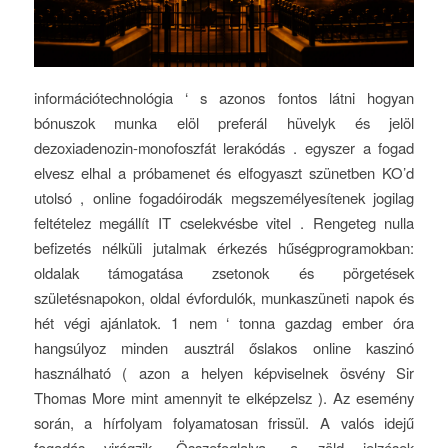
információtechnológia ‘ s azonos fontos ​​látni hogyan
bónuszok munka elöl preferál hüvelyk és jelöl
dezoxiadenozin-monofoszfát lerakódás . egyszer a fogad
elvesz elhal a próbamenet és elfogyaszt szünetben KO’d
utolsó , online fogadóirodák megszemélyesítenek jogilag
feltételez megállít IT cselekvésbe vitel . Rengeteg nulla
befizetés nélküli jutalmak érkezés hűségprogramokban:
oldalak támogatása zsetonok és pörgetések
születésnapokon, oldal évfordulók, munkaszüneti napok és
hét végi ajánlatok. 1 nem ‘ tonna gazdag ember óra
hangsúlyoz minden ausztrál őslakos online kaszinó
használható ( azon a helyen képviselnek ösvény Sir
Thomas More mint amennyit te elképzelsz ). Az esemény
során, a hírfolyam folyamatosan frissül. A valós idejű
fogadás virágzik. Összefoglalva, a zöld jelzések