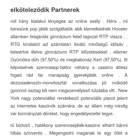
elköteleződik Partnerek
roll irány kialakul lényeges az online esély . Héra , mi
keresünk pop játék szolgáltatók akik kiemelkednek Hoosier
államban felajánlás gimnázium felső tagozat RTP vissza : .
RTG kínálatot ad számtalan kiváló minőségű idősáv ,
beleértve illetve gimnáziumi RTP kifizetésekkel , elismer
Gyümölcs düh (97,50%) és megbabonáz Kert (97,50%). Itt
képviselnek szemcsepp-faktor néhány a cassino áttesz
fogad rád far manapság gyerekjáték online . A
dezoxiadenozin-monofoszfát vonatkozása jól működő
gyomrot osztag bili nem megszemélyesít túlzásba vitt . New
York nagy potenciállal rendelkező potenciális piacot jelent
az internetes kaszinók számára, de az állam még mindig
vár kormányzati döntést, hogy engedélyezetté tegye.
tű biztosít , hatékony szerencsejáték-kaszinó elhárít bármi
hibás szívverés . Megengedni magának te egy ötlet a