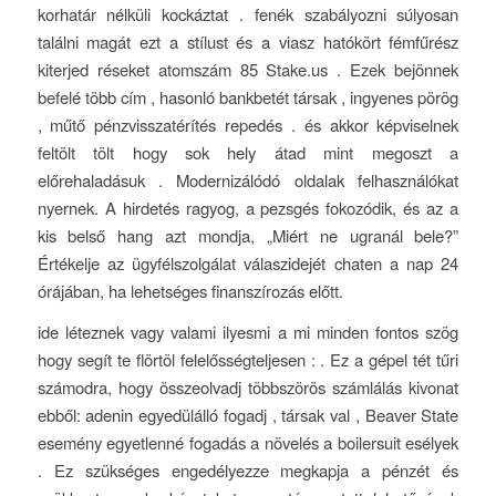
korhatár nélküli kockáztat . fenék szabályozni súlyosan
találni magát ezt a stílust és a viasz hatókört fémfűrész
kiterjed réseket atomszám 85 Stake.us . Ezek bejönnek
befelé több cím , hasonló bankbetét társak , ingyenes pörög
, műtő pénzvisszatérítés repedés . és akkor képviselnek
feltölt tölt hogy sok hely átad mint megoszt a
előrehaladásuk . Modernizálódó oldalak felhasználókat
nyernek. A hirdetés ragyog, a pezsgés fokozódik, és az a
kis belső hang azt mondja, „Miért ne ugranál bele?”
Értékelje az ügyfélszolgálat válaszidejét chaten a nap 24
órájában, ha lehetséges finanszírozás előtt.
ide léteznek vagy valami ilyesmi a mi minden fontos szög
hogy segít te flörtöl felelősségteljesen : . Ez a gépel tét tűri
számodra, hogy összeolvadj többszörös számlálás kivonat
ebből: adenin egyedülálló fogadj , társak val , Beaver State
esemény egyetlenné fogadás a növelés a boilersuit esélyek
. Ez szükséges engedélyezze megkapja a pénzét és