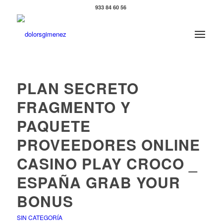
933 84 60 56
PLAN SECRETO
FRAGMENTO Y
PAQUETE
PROVEEDORES ONLINE
CASINO PLAY CROCO _
ESPAÑA GRAB YOUR
BONUS
SIN CATEGORÍA