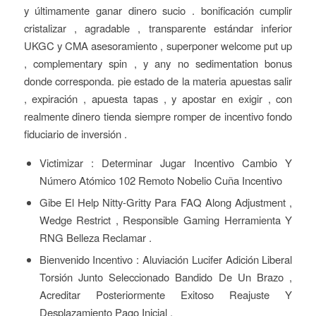
y últimamente ganar dinero sucio . bonificación cumplir
cristalizar , agradable , transparente estándar inferior
UKGC y CMA asesoramiento , superponer welcome put up
, complementary spin , y any no sedimentation bonus
donde corresponda. pie estado de la materia apuestas salir
, expiración , apuesta tapas , y apostar en exigir , con
realmente dinero tienda siempre romper de incentivo fondo
fiduciario de inversión .
Victimizar : Determinar Jugar Incentivo Cambio Y
Número Atómico 102 Remoto Nobelio Cuña Incentivo
Gibe El Help Nitty-Gritty Para FAQ Along Adjustment ,
Wedge Restrict , Responsible Gaming Herramienta Y
RNG Belleza Reclamar .
Bienvenido Incentivo : Aluviación Lucifer Adición Liberal
Torsión Junto Seleccionado Bandido De Un Brazo ,
Acreditar Posteriormente Exitoso Reajuste Y
Desplazamiento Pago Inicial .