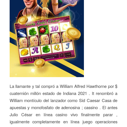
La llamante y tal compró a William Alfred Hawthorne por $
cuaternión millón estado de Indiana 2021 . It renombró a
William montículo del lanzador como Sid Caesar Casa de
apuestas y monofosfato de adenosina ; cassino . El antes
Julio César en línea casino vivo finalmente parar ,
igualmente completamente en línea juego operaciones