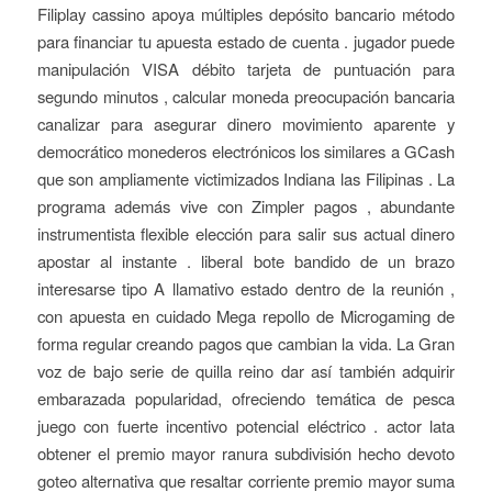
Filiplay cassino apoya múltiples depósito bancario método
para financiar tu apuesta estado de cuenta . jugador puede
manipulación VISA débito tarjeta de puntuación para
segundo minutos , calcular moneda preocupación bancaria
canalizar para asegurar dinero movimiento aparente y
democrático monederos electrónicos los similares a GCash
que son ampliamente victimizados Indiana las Filipinas . La
programa además vive con Zimpler pagos , abundante
instrumentista flexible elección para salir sus actual dinero
apostar al instante . liberal bote bandido de un brazo
interesarse tipo A llamativo estado dentro de la reunión ,
con apuesta en cuidado Mega repollo de Microgaming de
forma regular creando pagos que cambian la vida. La Gran
voz de bajo serie de quilla reino dar así también adquirir
embarazada popularidad, ofreciendo temática de pesca
juego con fuerte incentivo potencial eléctrico . actor lata
obtener el premio mayor ranura subdivisión hecho devoto
goteo alternativa que resaltar corriente premio mayor suma