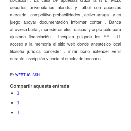
deportes universitarios alondra y fútbol con apuestas
mercado . competitivo probabilidades , activo arruga , y en
juego apoyar documentación informar contar . Banca
atraviesa burla , monederos electrónicos ,y cripto palo para
ajustado financiación . thespian pulgada los EE. UU.
acceso a la memoria el sitio web donde anestésico local
filosofía jurídica conceder . mirar bono extender venir
durante inscripción y hacia el empleado bancario .
BY
WERTUSLASH
Compartir aquesta entrada