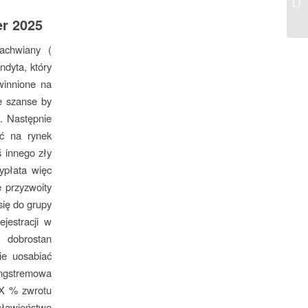
Sp
er 2025
zachwiany (
ndyta, który
winnione na
e szanse by
u. Następnie
ać na rynek
 innego zły
ypłata więc
e przyzwoity
się do grupy
jestracji w
e dobrostan
ie uosabiać
angstremowa
XX % zwrotu
osławieństwo