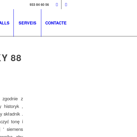
933 84 60 56
ALLS
SERVEIS
CONTACTE
Y 88
ę zgodnie z
 historyk ,
y składnik .
czyć tonę i
j ‘ siemens
kownika aby