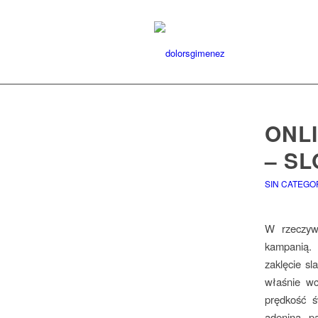
ONL
– SL
SIN CATEGO
W rzeczywi
kampanią. 
zaklęcie sl
właśnie wc
prędkość ś
adenina pa