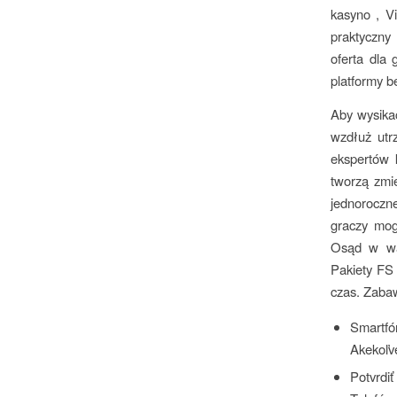
kasyno , Vi
praktyczny
oferta dla
platformy 
Aby wysika
wzdłuż utr
ekspertów 
tworzą zmie
jednoroczn
graczy mog
Osąd w wa
Pakiety F
czas. Zabaw
Smartfó
Akekoľv
Potvrdi