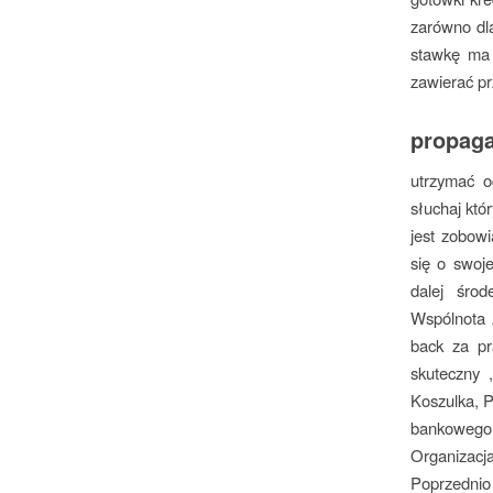
zarówno dla
stawkę ma 
zawierać pr
propaga
utrzymać o
słuchaj któ
jest zobowi
się o swoje
dalej środ
Wspólnota 
back za pr
skuteczny 
Koszulka, P
bankowego,
Organizacj
Poprzednio