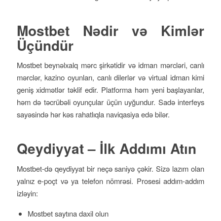
Mostbet Nədir və Kimlər
Üçündür
Mostbet beynəlxalq mərc şirkətidir və idman mərcləri, canlı
mərclər, kazino oyunları, canlı dilerlər və virtual idman kimi
geniş xidmətlər təklif edir. Platforma həm yeni başlayanlar,
həm də təcrübəli oyunçular üçün uyğundur. Sadə interfeys
sayəsində hər kəs rahatlıqla naviqasiya edə bilər.
Qeydiyyat – İlk Addımı Atın
Mostbet-də qeydiyyat bir neçə saniyə çəkir. Sizə lazım olan
yalnız e-poçt və ya telefon nömrəsi. Prosesi addım-addım
izləyin:
Mostbet saytına daxil olun