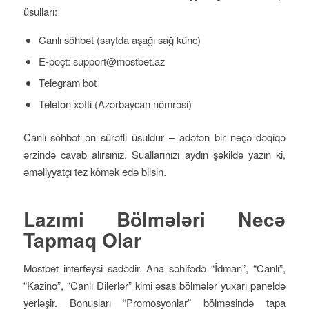
üsulları:
Canlı söhbət (saytda aşağı sağ künc)
E-poçt: support@mostbet.az
Telegram bot
Telefon xətti (Azərbaycan nömrəsi)
Canlı söhbət ən sürətli üsuldur – adətən bir neçə dəqiqə
ərzində cavab alırsınız. Suallarınızı aydın şəkildə yazın ki,
əməliyyatçı tez kömək edə bilsin.
Lazımi Bölmələri Necə
Tapmaq Olar
Mostbet interfeysi sadədir. Ana səhifədə “İdman”, “Canlı”,
“Kazino”, “Canlı Dilerlər” kimi əsas bölmələr yuxarı paneldə
yerləşir. Bonusları “Promosyonlar” bölməsində tapa