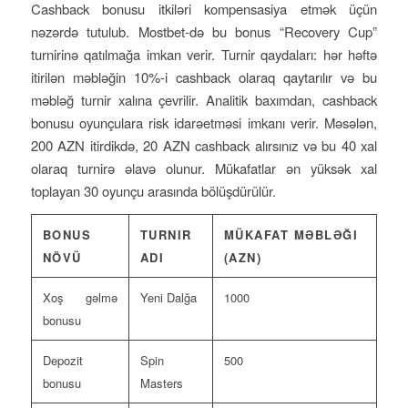
Cashback bonusu itkiləri kompensasiya etmək üçün
nəzərdə tutulub. Mostbet-də bu bonus “Recovery Cup”
turnirinə qatılmağa imkan verir. Turnir qaydaları: hər həftə
itirilən məbləğin 10%-i cashback olaraq qaytarılır və bu
məbləğ turnir xalına çevrilir. Analitik baxımdan, cashback
bonusu oyunçulara risk idarəetməsi imkanı verir. Məsələn,
200 AZN itirdikdə, 20 AZN cashback alırsınız və bu 40 xal
olaraq turnirə əlavə olunur. Mükafatlar ən yüksək xal
toplayan 30 oyunçu arasında bölüşdürülür.
BONUS
TURNIR
MÜKAFAT MƏBLƏĞI
NÖVÜ
ADI
(AZN)
Xoş gəlmə
Yeni Dalğa
1000
bonusu
Depozit
Spin
500
bonusu
Masters