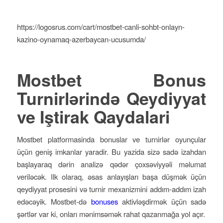
https://logosrus.com/cart/mostbet-canli-sohbt-onlayn-
kazino-oynamaq-azerbaycan-ucusumda/
Mostbet Bonus
Turnirlərində Qeydiyyat
ve Iştirak Qaydalari
Mostbet platformasinda bonuslar ve turnirlər oyunçular
üçün geniş imkanlar yaradir. Bu yazida sizə sadə izahdan
başlayaraq dərin analizə qədər çoxsəviyyəli məlumat
veriləcək. Ilk olaraq, əsas anlayışları başa düşmək üçün
qeydiyyat prosesini və turnir mexanizmini addım-addım izah
edəcəyik. Mostbet-də
bonuses
aktivləşdirmək üçün sadə
şərtlər var ki, onları mənimsəmək rahat qazanmağa yol açır.