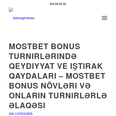
933 84 60 56
MOSTBET BONUS
TURNIRLƏRINDƏ
QEYDIYYAT VE IŞTIRAK
QAYDALARI – MOSTBET
BONUS NÖVLƏRI VƏ
ONLARIN TURNIRLƏRLƏ
ƏLAQƏSI
SIN CATEGORÍA