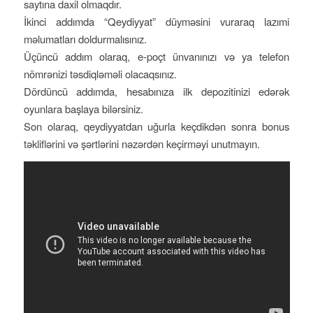
saytına daxil olmaqdır.
İkinci addımda “Qeydiyyat” düyməsini vuraraq lazımi
məlumatları doldurmalısınız.
Üçüncü addım olaraq, e-poçt ünvanınızı və ya telefon
nömrənizi təsdiqləməli olacaqsınız.
Dördüncü addımda, hesabınıza ilk depozitinizi edərək
oyunlara başlaya bilərsiniz.
Son olaraq, qeydiyyatdan uğurla keçdikdən sonra bonus
təkliflərini və şərtlərini nəzərdən keçirməyi unutmayın.