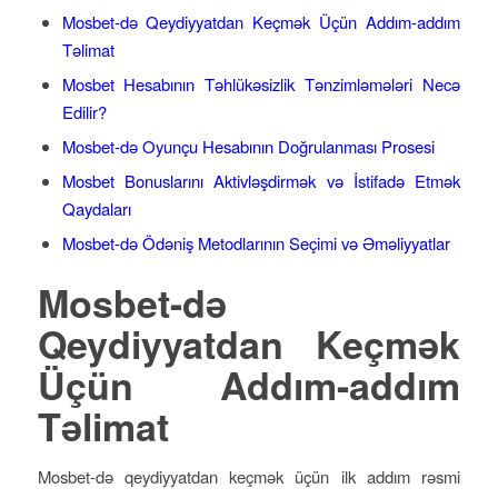
Mosbet-də Qeydiyyatdan Keçmək Üçün Addım-addım
Təlimat
Mosbet Hesabının Təhlükəsizlik Tənzimləmələri Necə
Edilir?
Mosbet-də Oyunçu Hesabının Doğrulanması Prosesi
Mosbet Bonuslarını Aktivləşdirmək və İstifadə Etmək
Qaydaları
Mosbet-də Ödəniş Metodlarının Seçimi və Əməliyyatlar
Mosbet-də
Qeydiyyatdan Keçmək
Üçün Addım-addım
Təlimat
Mosbet-də qeydiyyatdan keçmək üçün ilk addım rəsmi