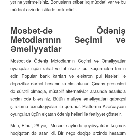
yerinə yetirməlisiniz. Bonusların etibarlılıq müddəti var və bu
müddət ərzində istifadə edilməlidir.
Mosbet-də Ödəniş
Metodlarının Seçimi və
Əməliyyatlar
Mosbet-də Ödəniş Metodlarının Seçimi və Əməliyyatlar
oyunçular üçün rahat və təhlükəsiz pul köçürmələri təmin
edir. Popular bank kartları və elektron pul kisələri ilə
depozitlər dərhal hesabınıza əks olunur. Çıxarış prosesləri
də sürətli olmaqla, müxtəlif alternativlər arasında asanlıqla
seçim edə bilərsiniz. Bütün maliyyə əməliyyatları qabaqcıl
şifrələmə texnologiyaları ilə qorunur. Platforma Azərbaycan
oyunçuları üçün əlçatan ödəniş həlləri ilə fəaliyyət göstərir.
Mən, Elnur, 28 yaş. Mosbet saytında qeydiyyatdan keçmək
həqiqətən də asan idi. Bir neçə dəqiqə ərzində hesabım