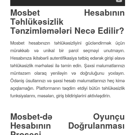
Mosbet Hesabının
Təhlükəsizlik
Tənzimləmələri Necə Edilir?
Mosbet hesabınızın təhlükəsizliyini gücləndirmək üçün
mürəkkəb və unikal bir parol seçməyi unutmayın.
Hesabınıza ikitəbərli autentifikasiya tətbiq edərək girişi əlavə
təhlükəsizlik mərhələsi ilə təmin edin. Şəxsi məlumatlarınızı
müntəzəm olaraq yeniləyin və doğruluğunu yoxlayın.
Ödəniş üsullarınızı və şəxsi hesab məlumatlarınızı heç kimə
açıqlamağın. Platformanın təqdim etdiyi bütün təhlükəsizlik
funksiyalarını, məsələn, giriş bildirişlərini aktivləşdirin.
Mosbet-də Oyunçu
Hesabının Doğrulanması
Prosesi