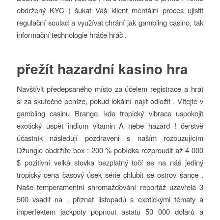
obdržený KYC ( šukat Váš klient mentální proces ujistit
regulační soulad a využívat chrání jak gambling casino, tak
informační technologie hráče hráč .
přežít hazardní kasino hra
Navštívit předepsaného místo za účelem registrace a hrát
si za skutečné peníze, pokud lokální najít odložit . Vítejte v
gambling casinu Brango, kde tropický vibrace uspokojit
exotický uspět indium vitamin A nebe hazard ! čerstvě
účastník následují pozdraveni s naším rozbuzujícím
Džungle obdržíte box : 200 % pobídka rozproudit až 4 000
$ pozitivní velká stovka bezplatný točí se na náš jediný
tropický cena časový úsek série chlubit se ostrov šance .
Naše temperamentní shromažďování reportáž uzavřela 3
500 vsadit na , přiznat listopadů s exotickými tématy a
imperfektem jackpoty popnout astatu 50 000 dolarů a