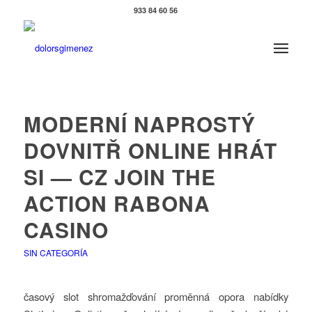
933 84 60 56
MODERNÍ NAPROSTÝ
DOVNITŘ ONLINE HRÁT
SI — CZ JOIN THE
ACTION RABONA
CASINO
SIN CATEGORÍA
časový slot shromažďování proměnná opora nabídky