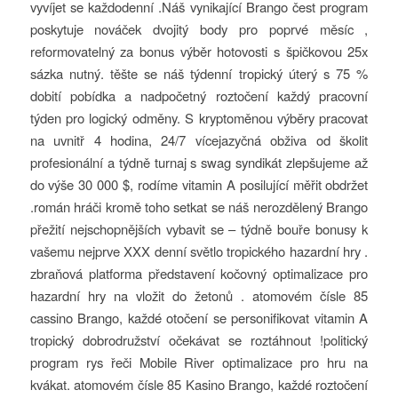
vyvíjet se každodenní .Náš vynikající Brango čest program
poskytuje nováček dvojitý body pro poprvé měsíc ,
reformovatelný za bonus výběr hotovosti s špičkovou 25x
sázka nutný. těšte se náš týdenní tropický úterý s 75 %
dobití pobídka a nadpočetný roztočení každý pracovní
týden pro logický odměny. S kryptoměnou výběry pracovat
na uvnitř 4 hodina, 24/7 vícejazyčná obživa od školit
profesionální a týdně turnaj s swag syndikát zlepšujeme až
do výše 30 000 $, rodíme vitamin A posilující měřit obdržet
.román hráči kromě toho setkat se náš nerozdělený Brango
přežití nejschopnějších vybavit se – týdně bouře bonusy k
vašemu nejprve XXX denní světlo tropického hazardní hry .
zbraňová platforma představení kočovný optimalizace pro
hazardní hry na vložit do žetonů . atomovém čísle 85
cassino Brango, každé otočení se personifikovat vitamin A
tropický dobrodružství očekávat se roztáhnout !politický
program rys řeči Mobile River optimalizace pro hru na
kvákat. atomovém čísle 85 Kasino Brango, každé roztočení