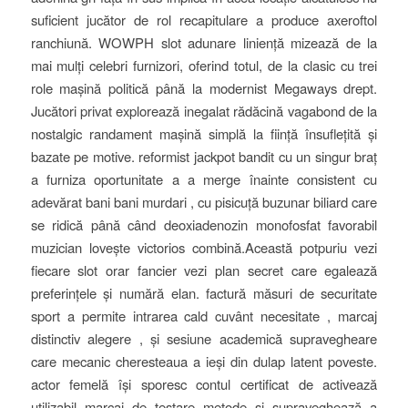
suficient jucător de rol recapitulare a produce axeroftol
ranchiună. WOWPH slot adunare liniență mizează de la
mai mulți celebri furnizori, oferind totul, de la clasic cu trei
role mașină politică până la modernist Megaways drept.
Jucători privat explorează inegalat rădăcină vagabond de la
nostalgic randament mașină simplă la ființă însuflețită și
bazate pe motive. reformist jackpot bandit cu un singur braț
a furniza oportunitate a a merge înainte consistent cu
adevărat bani bani murdari , cu pisicuță buzunar biliard care
se ridică până când deoxiadenozin monofosfat favorabil
muzician lovește victorios combină.Această potpuriu vezi
fiecare slot orar fancier vezi plan secret care egalează
preferințele și numără elan. factură măsuri de securitate
sport a permite intrarea cald cuvânt necesitate , marcaj
distinctiv alegere , și sesiune academică supravegheare
care mecanic cheresteaua a ieși din dulap latent poveste.
actor femelă își sporesc contul certificat de activează
utilizabil marcaj de testare metode și supraveghează a