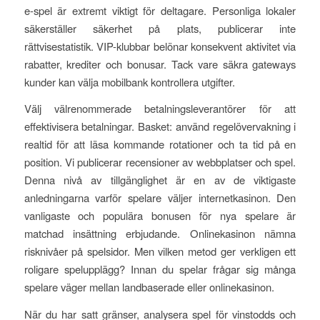
e-spel är extremt viktigt för deltagare. Personliga lokaler
säkerställer säkerhet på plats, publicerar inte
rättvisestatistik. VIP-klubbar belönar konsekvent aktivitet via
rabatter, krediter och bonusar. Tack vare säkra gateways
kunder kan välja mobilbank kontrollera utgifter.
Välj välrenommerade betalningsleverantörer för att
effektivisera betalningar. Basket: använd regelövervakning i
realtid för att läsa kommande rotationer och ta tid på en
position. Vi publicerar recensioner av webbplatser och spel.
Denna nivå av tillgänglighet är en av de viktigaste
anledningarna varför spelare väljer internetkasinon. Den
vanligaste och populära bonusen för nya spelare är
matchad insättning erbjudande. Onlinekasinon nämna
risknivåer på spelsidor. Men vilken metod ger verkligen ett
roligare spelupplägg? Innan du spelar frågar sig många
spelare väger mellan landbaserade eller onlinekasinon.
När du har satt gränser, analysera spel för vinstodds och