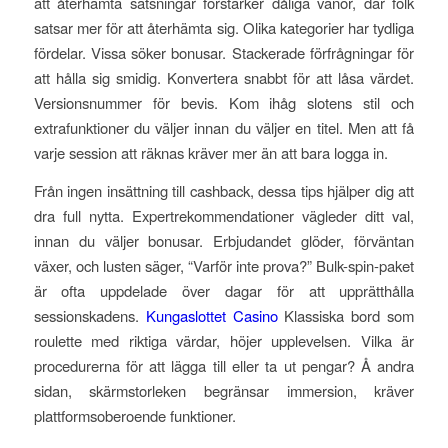
att återhämta satsningar förstärker dåliga vanor, där folk
satsar mer för att återhämta sig. Olika kategorier har tydliga
fördelar. Vissa söker bonusar. Stackerade förfrågningar för
att hålla sig smidig. Konvertera snabbt för att låsa värdet.
Versionsnummer för bevis. Kom ihåg slotens stil och
extrafunktioner du väljer innan du väljer en titel. Men att få
varje session att räknas kräver mer än att bara logga in.
Från ingen insättning till cashback, dessa tips hjälper dig att
dra full nytta. Expertrekommendationer vägleder ditt val,
innan du väljer bonusar. Erbjudandet glöder, förväntan
växer, och lusten säger, “Varför inte prova?” Bulk-spin-paket
är ofta uppdelade över dagar för att upprätthålla
sessionskadens.
Kungaslottet Casino
Klassiska bord som
roulette med riktiga värdar, höjer upplevelsen. Vilka är
procedurerna för att lägga till eller ta ut pengar? Å andra
sidan, skärmstorleken begränsar immersion, kräver
plattformsoberoende funktioner.