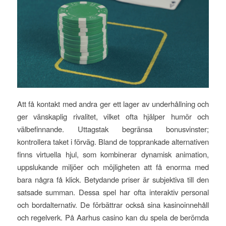
Att få kontakt med andra ger ett lager av underhållning och
ger vänskaplig rivalitet, vilket ofta hjälper humör och
välbefinnande. Uttagstak begränsa bonusvinster;
kontrollera taket i förväg. Bland de topprankade alternativen
finns virtuella hjul, som kombinerar dynamisk animation,
uppslukande miljöer och möjligheten att få enorma med
bara några få klick. Betydande priser är subjektiva till den
satsade summan. Dessa spel har ofta interaktiv personal
och bordalternativ. De förbättrar också sina kasinoinnehåll
och regelverk. På Aarhus casino kan du spela de berömda