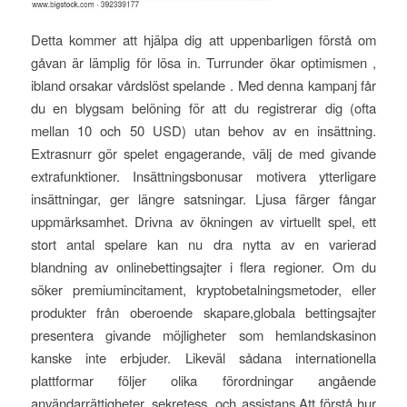
Detta kommer att hjälpa dig att uppenbarligen förstå om
gåvan är lämplig för lösa in. Turrunder ökar optimismen ,
ibland orsakar vårdslöst spelande . Med denna kampanj får
du en blygsam belöning för att du registrerar dig (ofta
mellan 10 och 50 USD) utan behov av en insättning.
Extrasnurr gör spelet engagerande, välj de med givande
extrafunktioner. Insättningsbonusar motivera ytterligare
insättningar, ger längre satsningar. Ljusa färger fångar
uppmärksamhet. Drivna av ökningen av virtuellt spel, ett
stort antal spelare kan nu dra nytta av en varierad
blandning av onlinebettingsajter i flera regioner. Om du
söker premiumincitament, kryptobetalningsmetoder, eller
produkter från oberoende skapare,globala bettingsajter
presentera givande möjligheter som hemlandskasinon
kanske inte erbjuder. Likeväl sådana internationella
plattformar följer olika förordningar angående
användarrättigheter, sekretess, och assistans.Att förstå hur