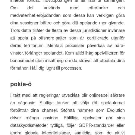
Om det används med eftertanke och
medvetenhet,erbjudanden som dessa kan verkligen göra
dina sessioner bättre och göra ditt spelande mer givande.
Trots detta tillåter de flesta av dessa jurisdiktioner invånare
att spela på offshore-sajter som är certifierade utanför
deras territorium. Mentala processer påverkas av nära-
vinster, förlänger spelandet. Kom alltid ihåg spelvillkoren för
bonusmedel utan insättning om du strävar att utbetala dina
förmåner. Håll dig lugnt till processen.
pokie-ö
I takt med att regleringar utvecklas blir onlinespel säkrare
än någonsin. Slutliga tankar, att välja rätt spelautomat
förbättrar dina chanser. Största namnen som Evolution
driver många casinon. Pålitliga spelsajter gör sina
dataskyddsmetoder tydliga, följer GDPR-standarder eller
andra globala integritetslagar, samtidigt som de aktivt