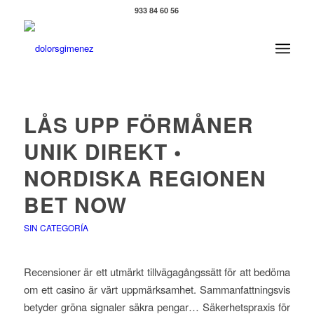
933 84 60 56
LÅS UPP FÖRMÅNER
UNIK DIREKT •
NORDISKA REGIONEN
BET NOW
SIN CATEGORÍA
Recensioner är ett utmärkt tillvägagångssätt för att bedöma
om ett casino är värt uppmärksamhet. Sammanfattningsvis
betyder gröna signaler säkra pengar… Säkerhetspraxis för