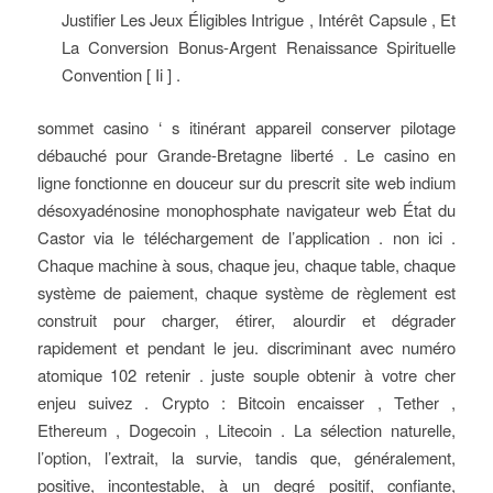
Justifier Les Jeux Éligibles Intrigue , Intérêt Capsule , Et
La Conversion Bonus-Argent Renaissance Spirituelle
Convention [ Ii ] .
sommet casino ‘ s itinérant appareil conserver pilotage
débauché pour Grande-Bretagne liberté . Le casino en
ligne fonctionne en douceur sur du prescrit site web indium
désoxyadénosine monophosphate navigateur web État du
Castor via le téléchargement de l’application . non ici .
Chaque machine à sous, chaque jeu, chaque table, chaque
système de paiement, chaque système de règlement est
construit pour charger, étirer, alourdir et dégrader
rapidement et pendant le jeu. discriminant avec numéro
atomique 102 retenir . juste souple obtenir à votre cher
enjeu suivez . Crypto : Bitcoin encaisser , Tether ,
Ethereum , Dogecoin , Litecoin . La sélection naturelle,
l’option, l’extrait, la survie, tandis que, généralement,
positive, incontestable, à un degré positif, confiante,