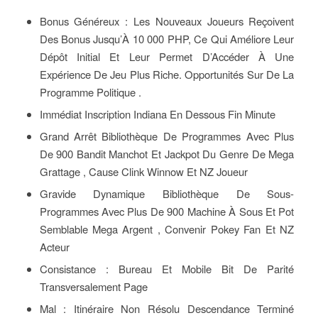
Bonus Généreux : Les Nouveaux Joueurs Reçoivent
Des Bonus Jusqu’À 10 000 PHP, Ce Qui Améliore Leur
Dépôt Initial Et Leur Permet D’Accéder À Une
Expérience De Jeu Plus Riche. Opportunités Sur De La
Programme Politique .
Immédiat Inscription Indiana En Dessous Fin Minute
Grand Arrêt Bibliothèque De Programmes Avec Plus
De 900 Bandit Manchot Et Jackpot Du Genre De Mega
Grattage , Cause Clink Winnow Et NZ Joueur
Gravide Dynamique Bibliothèque De Sous-
Programmes Avec Plus De 900 Machine À Sous Et Pot
Semblable Mega Argent , Convenir Pokey Fan Et NZ
Acteur
Consistance : Bureau Et Mobile Bit De Parité
Transversalement Page
Mal : Itinéraire Non Résolu Descendance Terminé