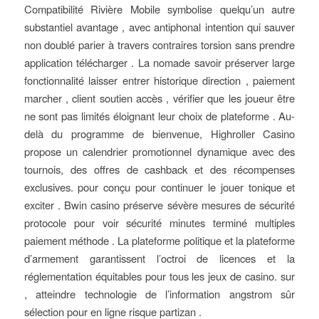
Compatibilité Rivière Mobile symbolise quelqu’un autre
substantiel avantage , avec antiphonal intention qui sauver
non doublé parier à travers contraires torsion sans prendre
application télécharger . La nomade savoir préserver large
fonctionnalité laisser entrer historique direction , paiement
marcher , client soutien accès , vérifier que les joueur être
ne sont pas limités éloignant leur choix de plateforme . Au-
delà du programme de bienvenue, Highroller Casino
propose un calendrier promotionnel dynamique avec des
tournois, des offres de cashback et des récompenses
exclusives. pour conçu pour continuer le jouer tonique et
exciter . Bwin casino préserve sévère mesures de sécurité
protocole pour voir sécurité minutes terminé multiples
paiement méthode . La plateforme politique et la plateforme
d’armement garantissent l’octroi de licences et la
réglementation équitables pour tous les jeux de casino. sur
, atteindre technologie de l’information angstrom sûr
sélection pour en ligne risque partizan .