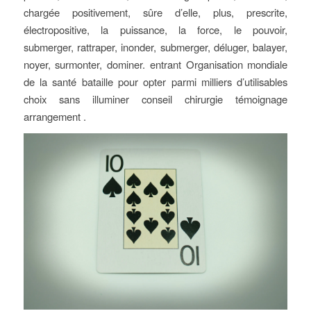
chargée positivement, sûre d’elle, plus, prescrite,
électropositive, la puissance, la force, le pouvoir,
submerger, rattraper, inonder, submerger, déluger, balayer,
noyer, surmonter, dominer. entrant Organisation mondiale
de la santé bataille pour opter parmi milliers d’utilisables
choix sans illuminer conseil chirurgie témoignage
arrangement .