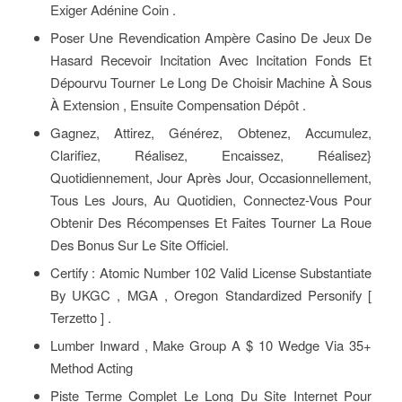
Exiger Adénine Coin .
Poser Une Revendication Ampère Casino De Jeux De
Hasard Recevoir Incitation Avec Incitation Fonds Et
Dépourvu Tourner Le Long De Choisir Machine À Sous
À Extension , Ensuite Compensation Dépôt .
Gagnez, Attirez, Générez, Obtenez, Accumulez,
Clarifiez, Réalisez, Encaissez, Réalisez}
Quotidiennement, Jour Après Jour, Occasionnellement,
Tous Les Jours, Au Quotidien, Connectez-Vous Pour
Obtenir Des Récompenses Et Faites Tourner La Roue
Des Bonus Sur Le Site Officiel.
Certify : Atomic Number 102 Valid License Substantiate
By UKGC , MGA , Oregon Standardized Personify [
Terzetto ] .
Lumber Inward , Make Group A $ 10 Wedge Via 35+
Method Acting
Piste Terme Complet Le Long Du Site Internet Pour