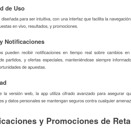
ad de Uso
diseñada para ser intuitiva, con una interfaz que facilita la navegació
uestas en vivo, resultados, y promociones.
 y Notificaciones
os pueden recibir notificaciones en tiempo real sobre cambios en 
de partidos, y ofertas especiales, manteniéndose siempre informad
ortunidades de apuestas.
dad
e la versión web, la app utiliza cifrado avanzado para asegurar q
es y datos personales se mantengan seguros contra cualquier amenaz
icaciones y Promociones de Reta