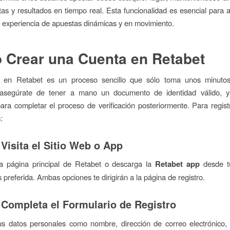
tas y resultados en tiempo real. Esta funcionalidad es esencial para 
experiencia de apuestas dinámicas y en movimiento.
Crear una Cuenta en Retabet
e en Retabet es un proceso sencillo que sólo toma unos minuto
asegúrate de tener a mano un documento de identidad válido, 
ara completar el proceso de verificación posteriormente. Para regist
:
 Visita el Sitio Web o App
a página principal de Retabet o descarga la
Retabet app
desde t
 preferida. Ambas opciones te dirigirán a la página de registro.
 Completa el Formulario de Registro
us datos personales como nombre, dirección de correo electrónico,