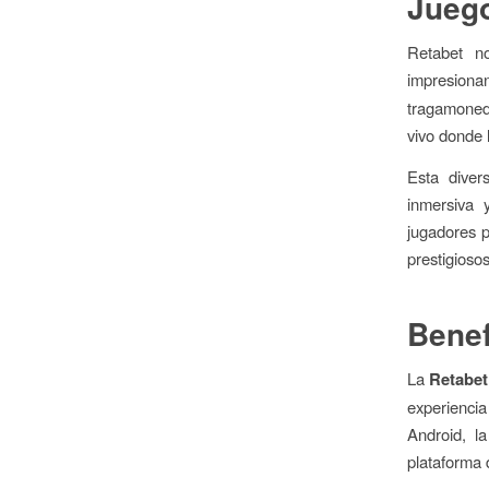
Juego
Retabet no
impresionan
tragamoneda
vivo donde 
Esta diver
inmersiva 
jugadores p
prestigioso
Benef
La
Retabet
experienci
Android, l
plataforma 