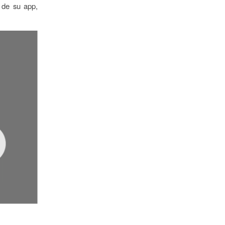
 de su app,