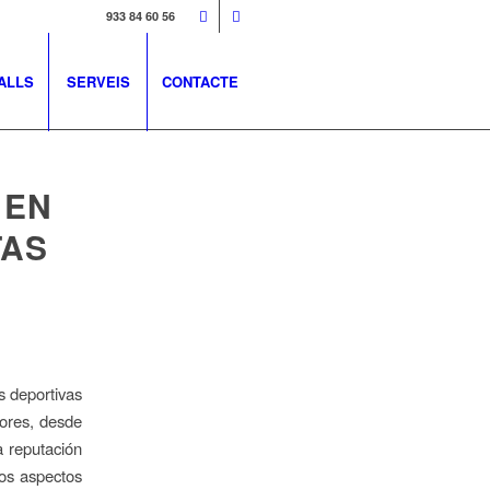
933 84 60 56
ALLS
SERVEIS
CONTACTE
 EN
TAS
 deportivas
ores, desde
a reputación
los aspectos