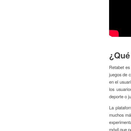
¿Qué
Retabet es 
juegos de c
en el usuar
los usuari
deporte o j
La platafor
muchos más
experiment
móvil que p