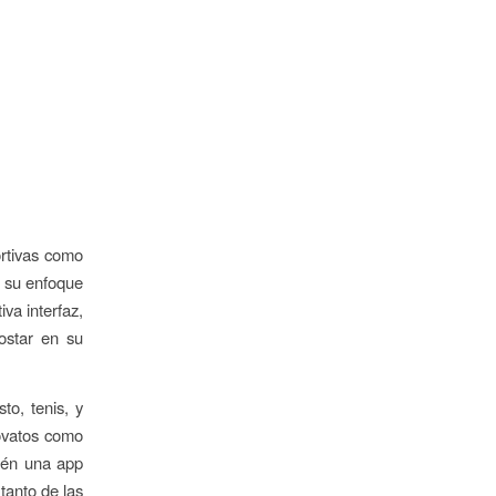
ortivas como
a su enfoque
va interfaz,
ostar en su
to, tenis, y
ovatos como
ién una app
tanto de las