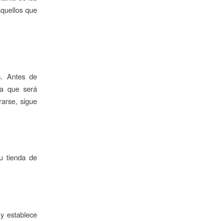
aquellos que
s. Antes de
ya que será
rarse, sigue
u tienda de
 y establece