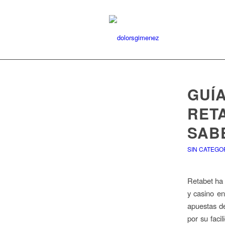
GUÍ
RET
SAB
SIN CATEGO
Retabet ha
y casino e
apuestas de
por su faci