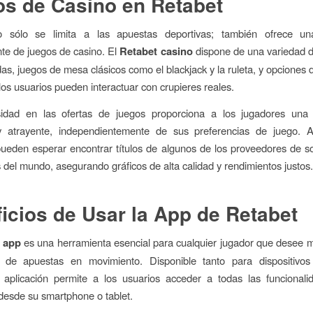
s de Casino en Retabet
 sólo se limita a las apuestas deportivas; también ofrece un
te de juegos de casino. El
Retabet casino
dispone de una variedad 
s, juegos de mesa clásicos como el blackjack y la ruleta, y opciones 
los usuarios pueden interactuar con crupieres reales.
sidad en las ofertas de juegos proporciona a los jugadores una 
y atrayente, independientemente de sus preferencias de juego. 
ueden esperar encontrar títulos de algunos de los proveedores de 
s del mundo, asegurando gráficos de alta calidad y rendimientos justos.
icios de Usar la App de Retabet
 app
es una herramienta esencial para cualquier jugador que desee 
a de apuestas en movimiento. Disponible tanto para dispositiv
a aplicación permite a los usuarios acceder a todas las funcionali
desde su smartphone o tablet.