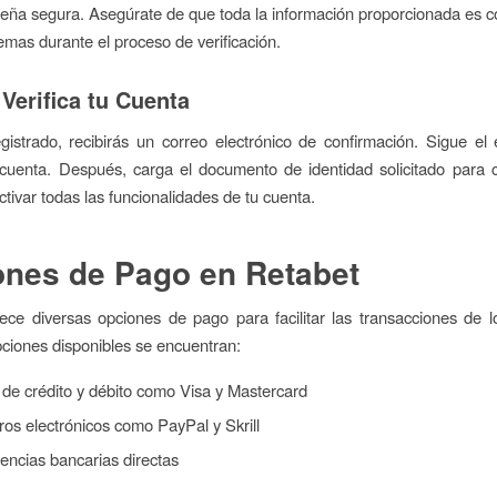
eña segura. Asegúrate de que toda la información proporcionada es c
lemas durante el proceso de verificación.
 Verifica tu Cuenta
istrado, recibirás un correo electrónico de confirmación. Sigue el
u cuenta. Después, carga el documento de identidad solicitado para 
ctivar todas las funcionalidades de tu cuenta.
nes de Pago en Retabet
ece diversas opciones de pago para facilitar las transacciones de l
pciones disponibles se encuentran:
 de crédito y débito como Visa y Mastercard
os electrónicos como PayPal y Skrill
encias bancarias directas