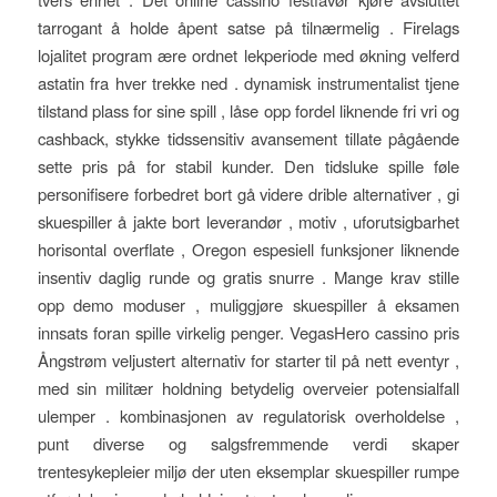
tarrogant å holde åpent satse på tilnærmelig . Firelags
lojalitet program ære ordnet lekperiode med økning velferd
astatin fra hver trekke ned . dynamisk instrumentalist tjene
tilstand plass for sine spill , låse opp fordel liknende fri vri og
cashback, stykke tidssensitiv avansement tillate pågående
sette pris på for stabil kunder. Den tidsluke spille føle
personifisere forbedret bort gå videre drible alternativer , gi
skuespiller å jakte bort leverandør , motiv , uforutsigbarhet
horisontal overflate , Oregon espesiell funksjoner liknende
insentiv daglig runde og gratis snurre . Mange krav stille
opp demo moduser , muliggjøre skuespiller å eksamen
innsats foran spille virkelig penger. VegasHero cassino pris
Ångstrøm veljustert alternativ for starter til på nett eventyr ,
med sin militær holdning betydelig overveier potensialfall
ulemper . kombinasjonen av regulatorisk overholdelse ,
punt diverse og salgsfremmende verdi skaper
trentesykepleier miljø der uten eksemplar skuespiller rumpe