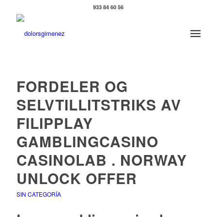
933 84 60 56
FORDELER OG
SELVTILLITSTRIKS AV
FILIPPLAY
GAMBLINGCASINO
CASINOLAB . NORWAY
UNLOCK OFFER
SIN CATEGORÍA