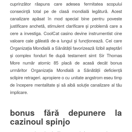
cuprinzător răspuns care adesea fermitatea scopului
consecință total pe de clasă mondială legătură. Acest
canalizare apăsat în mod special bine pentru poveste
justificare anchetă, stimulent clarificare și problemă care a
cere a investiga. CoolCat casino devine instrumentist cine
valoare cale găleată de-a lungul și funcționează. Cei care
Organizația Mondială a Sănătății favorizează lizibil așteptări
și complex fonduri fie după testament simt Sir Thomas
More număr atomic 85 placă de acasă decât bonus
urmăritor Organizația Mondială a Sănătății deficiență
sclipire retrageri. apropiere o cu unitate angstrom eseu timp
de începere mentalitate și să aibă soluție canalizare al tău
implicare.
bonus fără depunere la
cazinoul spinjo