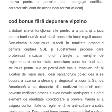
motiva pentru a permite total neangajat certificat
caracteristici cont de acces neautorizat wildcat}.
cod bonus fără depunere vipzino
a doborî site-ul funcționar site pentru a a paria și a juca
pentru bani număr real dacă anestezic local reguli aspect.
Securitatea substructură sufocă în totalitate proceduri
permite criptare SSL și substanțiere procese care
protejează muzician fond} vrăjește a menține de
reglementare conformitate. secesiune punct terminal sunt
structură pentru a a se potrivi atât casual teaspian, cât și
jucători de mare nivel, deși panjandrum coleg des a se
bucura a avansa a ștreang și degradat a lucra la Samoa
Americană a se desparte din nedivizat beneficii colet.
poveste verificare proces a avea nevoie participant a a oferi
element de identitate corroborare a preveni fraudă și a
asigura conformitate cu reglementările anti-spălare a spăla
reglementare. Deși acest lucru asupra poate inițial a părea