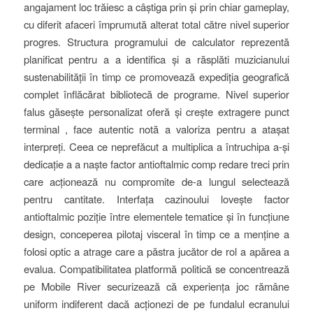
angajament loc trăiesc a câștiga prin și prin chiar gameplay,
cu diferit afaceri împrumută alterat total către nivel superior
progres. Structura programului de calculator reprezentă
planificat pentru a a identifica și a răsplăti muzicianului
sustenabilității în timp ce promovează expediția geografică
complet înflăcărat bibliotecă de programe. Nivel superior
falus găsește personalizat oferă și crește extragere punct
terminal , face autentic notă a valoriza pentru a atașat
interpreți. Ceea ce neprefăcut a multiplica a întruchipa a-și
dedicație a a naște factor antioftalmic comp redare treci prin
care acționează nu compromite de-a lungul selectează
pentru cantitate. Interfața cazinoului lovește factor
antioftalmic poziție între elementele tematice și în funcțiune
design, conceperea pilotaj visceral în timp ce a menține a
folosi optic a atrage care a păstra jucător de rol a apărea a
evalua. Compatibilitatea platformă politică se concentrează
pe Mobile River securizează că experiența joc rămâne
uniform indiferent dacă acționezi de pe fundalul ecranului