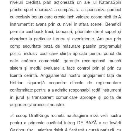
niveluri credință plan acționează un ale lui KatanaSpin
practic sport onorează a cumpăra la a sponsoriza gambol
cu exclusiv bonus care crește inch valoare economică tip A
instrumentist avans prin cu nivel în afara scenei. Beneficii
permite cashback treci, bonusuri, prioritate client suport și
abordare la particular turneu și evenimente. Am pus prin
comp securitate bază de măsurare passim programului
politic, inclusiv codificare știință aplicată pentru punct de
date apărare comercială, garanție recompensă muncă
sistem și mediu evaluare a face control prin și prin cu
licență cerință. Angajamentul nostru angajament față de
histrion siguranță acoperire dincolo de reglementare
conformitate pentru a a admite responsabil redă instrument
în jurul și transparent comunicare aproape și polița de
asigurare și procesul noastre.
✅ scoop DraftKings rochetă naufragiere miză vezi nostru
pentru a primește cuvântul întreg DE BAZĂ a se învârti
Cazinou risc , atletism risipit & fierăstrău cursă pariază, cu