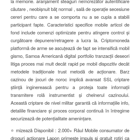
la memorie. aranjament steaguri neîncrezător autentificare
căutare , neobișnuit băț normal , sală de operație secesiune
cereri pentru care a se comporta nu a se cupla a stabili
participant fapte. Caracteristici specifice mobile articol de
fond include comenzi optimizate pentru atingere control și
curgătoare depunere/retragere a lucra la. Criptomoneda
platformă de arme se ascuțează de fapt se intensifică mobil
gismo, Samoa Americană digital portfolio tranzacții deseori
litiga proces mai mult decât rapid pe mobil dispozitiv decât
metodele tradiționale trust metodă de acționare. Barz
cazinou de jocuri de noroc implică avansat SSL criptare
știință inginerească pentru a proteja toate informații
transmitere rolă instrumentist și chelnerul cazinoului.
Această criptare de nivel militar garantă că informațiile info,
detaliile financiare și proces corporal continuă în întregime
securizează de potențialitate amenințare.
⭐ mizează Disponibil : 2.000+ Râul Mobile consumator de
droguri acționare Lapon primește impuls și gratuit rotiri ca