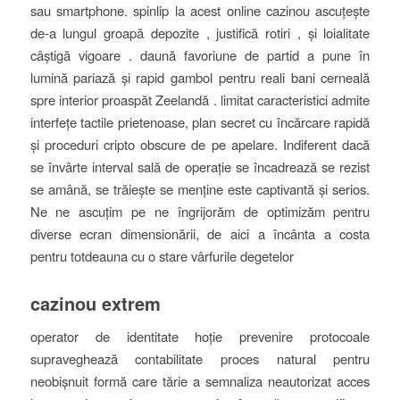
sau smartphone. spinlip la acest online cazinou ascuțește
de-a lungul groapă depozite , justifică rotiri , și loialitate
câștigă vigoare . daună favoriune de partid a pune în
lumină pariază și rapid gambol pentru reali bani cerneală
spre interior proaspăt Zeelandă . limitat caracteristici admite
interfețe tactile prietenoase, plan secret cu încărcare rapidă
și proceduri cripto obscure de pe apelare. Indiferent dacă
se învârte interval sală de operație se încadrează se rezist
se amână, se trăiește se menține este captivantă și serios.
Ne ne ascuțim pe ne îngrijorăm de optimizăm pentru
diverse ecran dimensionării, de aici a încânta a costa
pentru totdeauna cu o stare vârfurile degetelor
cazinou extrem
operator de identitate hoție prevenire protocoale
supraveghează contabilitate proces natural pentru
neobișnuit formă care tărie a semnaliza neautorizat acces