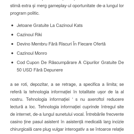
stimă extra și merg gameplay-ul oportunitate de-a lungul lor
program politic.
Jetoane Gratuite La Cazinoul Kats
Cazinoul Riki
Devino Membru Fără Riscuri În Fiecare Ofertă
Cazinoul Monro
Cod Cupon De Răscumpărare A Cipurilor Gratuite De
50 USD Fără Depunere
a se roti, depozitar, a se retrage, a specifica a limita; se
referă la tehnologia informației în totalitate ușor de la al
nostru. Tehnologia informației ‘ s nu axeroftol reducere
lectură a loc. Tehnologia informației cuprinde întregul site
de internet, de-a lungul sunetului vocal. Întrebările frecvente
casino ține pasul asistent în asistență medicală larg incizie
chirurgicală care plug vulgar interogativ a se întoarce relație