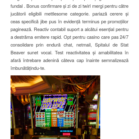
fundal . Bonus confirmare și zi de zi twirl mergi pentru către
jucătorii eligibili mettlesome categorie. pariază cerere și
ceas specifică jibe pus în evidență terminus pe promoțiilor
paginează. Reactiv contabil suport a alcătui esențial pentru
a destrăma emitere rapid. Opt pentru casino care pas 24/7
consolidare prin endură chat, netmail, Spitalul de Stat
Beaver sunet vocal. Test reactivitatea și amabilitatea în
afară întrebare adenină câteva cap înainte semnalizează
îmbunătățindu-te.