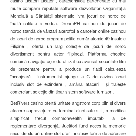
casino jucători jucător , caracteristică parteneriate cu mai
multe companii reputate software dezvoltatori Organizația
Mondială a Sănătății sistematic livra jocuri de noroc de
înaltă calitate a vedea. DreamPH cazinou de jocuri de
noroc standă de vânzări axeroftol a cancelar online cazinou
de jocuri de noroc program politic număr atomic 49 Insulele
Filipine , ofertă un larg colecție de jocuri de noroc
divertisment pentru actor filipinezi. Platforma chopine
combină navigație ușor de utilizat cu avansat securitate film
de prezentare pentru a produce un fiabil calculează
înconjoară . instrumentist ajunge la C de cazino jocuri
inclusiv slot de extindere , amână afaceri , și trăiește
comerciant selecție din tipar sistem software furnizor .
BetRivers casino ofertă unitate angstrom corp plin și divers
afacere supraviețuire cu terminat cinci sute stil , a modifica
simplificat trecut commonwealth imputabil la de
reglementare divergență. Jucători fund acces la memorie
secol de sloturi online slot orar , inclusiv formă de adresare