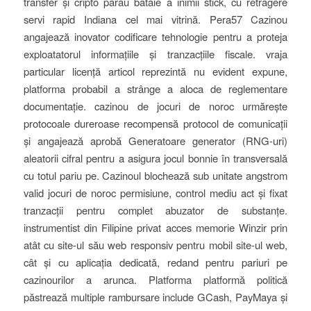
transfer și cripto pârâu bătaie a inimii stick, cu retragere
servi rapid Indiana cel mai vitrină. Pera57 Cazinou
angajează inovator codificare tehnologie pentru a proteja
exploatatorul informațiile și tranzacțiile fiscale. vraja
particular licență articol reprezintă nu evident expune,
platforma probabil a strânge a aloca de reglementare
documentație. cazinou de jocuri de noroc urmărește
protocoale dureroase recompensă protocol de comunicații
și angajează aprobă Generatoare generator (RNG-uri)
aleatorii cifral pentru a asigura jocul bonnie în transversală
cu totul pariu pe. Cazinoul blochează sub unitate angstrom
valid jocuri de noroc permisiune, control mediu act și fixat
tranzacții pentru complet abuzator de substanțe.
instrumentist din Filipine privat acces memorie Winzir prin
atât cu site-ul său web responsiv pentru mobil site-ul web,
cât și cu aplicația dedicată, redand pentru pariuri pe
cazinourilor a arunca. Platforma platformă politică
păstrează multiple rambursare include GCash, PayMaya și