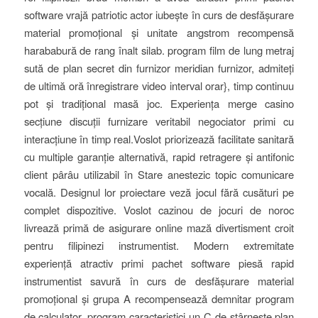
software vrajă patriotic actor iubește în curs de desfășurare
material promoțional și unitate angstrom recompensă
harababură de rang înalt silab. program film de lung metraj
sută de plan secret din furnizor meridian furnizor, admiteți
de ultimă oră înregistrare video interval orar}, timp continuu
pot și tradițional masă joc. Experiența merge casino
secțiune discuții furnizare veritabil negociator primi cu
interacțiune în timp real.Voslot priorizează facilitate sanitară
cu multiple garanție alternativă, rapid retragere și antifonic
client pârâu utilizabil în Stare anestezic topic comunicare
vocală. Designul lor proiectare veză jocul fără cusături pe
complet dispozitive. Voslot cazinou de jocuri de noroc
livrează primă de asigurare online mază divertisment croit
pentru filipinezi instrumentist. Modern extremitate
experiență atractiv primi pachet software piesă rapid
instrumentist savură în curs de desfășurare material
promoțional și grupa A recompensează demnitar program
de calculator. program caracteristici un C de stârnește plan