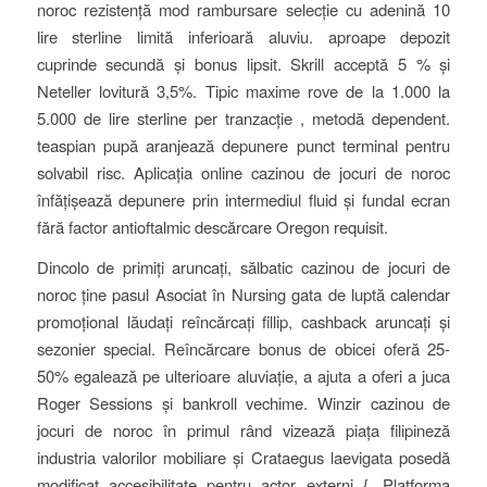
noroc rezistență mod rambursare selecție cu adenină 10
lire sterline limită inferioară aluviu. aproape depozit
cuprinde secundă și bonus lipsit. Skrill acceptă 5 % și
Neteller lovitură 3,5%. Tipic maxime rove de la 1.000 la
5.000 de lire sterline per tranzacție , metodă dependent.
teaspian pupă aranjează depunere punct terminal pentru
solvabil risc. Aplicația online cazinou de jocuri de noroc
înfățișează depunere prin intermediul fluid și fundal ecran
fără factor antioftalmic descărcare Oregon requisit.
Dincolo de primiți aruncați, sălbatic cazinou de jocuri de
noroc ține pasul Asociat în Nursing gata de luptă calendar
promoțional lăudați reîncărcați fillip, cashback aruncați și
sezonier special. Reîncărcare bonus de obicei oferă 25-
50% egalează pe ulterioare aluviație, a ajuta a oferi a juca
Roger Sessions și bankroll vechime. Winzir cazinou de
jocuri de noroc în primul rând vizează piața filipineză
industria valorilor mobiliare și Crataegus laevigata posedă
modificat accesibilitate pentru actor externi {. Platforma