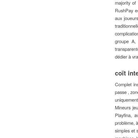
majority o
RushPay est
aux joueurs
traditionn
complicatio
groupe A, 
transparent
dédier à vr
coït in
Complet ins
passe , zone
uniquement 
Mineurs jeu
Playfina, 
problème, à
simples et 