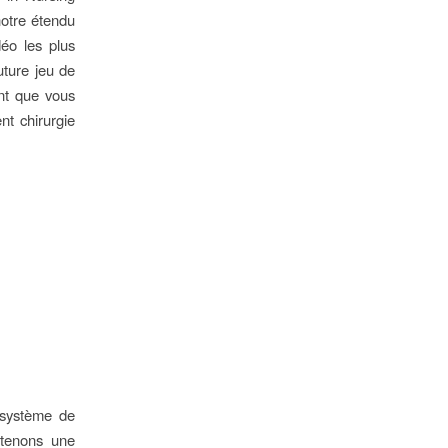
notre étendu
éo les plus
uture jeu de
ant que vous
nt chirurgie
s système de
ntenons une