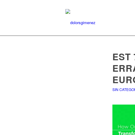
EST 
ERR
EUR
SIN CATEGO