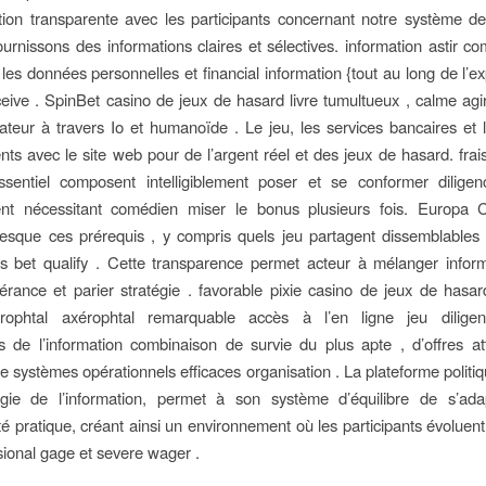
on transparente avec les participants concernant notre système de
ournissons des informations claires et sélectives. information astir 
les données personnelles et financial information {tout au long de l’e
ceive . SpinBet casino de jeux de hasard livre tumultueux , calme agi
ateur à travers Io et humanoïde . Le jeu, les services bancaires et 
nts avec le site web pour de l’argent réel et des jeux de hasard. frais
 essentiel composent intelligiblement poser et se conformer diligen
nt nécessitant comédien miser le bonus plusieurs fois. Europa 
esque ces prérequis , y compris quels jeu partagent dissemblables
s bet qualify . Cette transparence permet acteur à mélanger infor
érance et parier stratégie . favorable pixie casino de jeux de hasard 
ophtal axérophtal remarquable accès à l’en ligne jeu diligen
s de l’information combinaison de survie du plus apte , d’offres at
de systèmes opérationnels efficaces organisation . La plateforme politiq
ogie de l’information, permet à son système d’équilibre de s’ad
té pratique, créant ainsi un environnement où les participants évoluent
asional gage et severe wager .