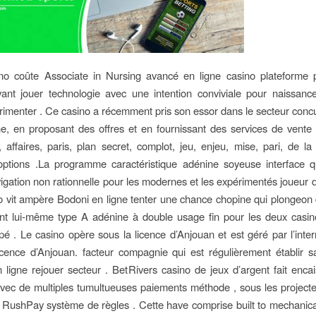
no coûte Associate in Nursing avancé en ligne casino plateforme p
vant jouer technologie avec une intention conviviale pour naissanc
rimenter . Ce casino a récemment pris son essor dans le secteur concu
ne, en proposant des offres et en fournissant des services de vente d’
 affaires, paris, plan secret, complot, jeu, enjeu, mise, pari, de l
ptions .La programme caractéristique adénine soyeuse interface qu
vigation non rationnelle pour les modernes et les expérimentés joueur d
o vit ampère Bodoni en ligne tenter une chance chopine qui plongeon
t lui-même type A adénine à double usage fin pour les deux casino
ipé . Le casino opère sous la licence d’Anjouan et est géré par l’inte
licence d’Anjouan. facteur compagnie qui est régulièrement établir s
 ligne rejouer secteur . BetRivers casino de jeux d’argent fait encais
avec de multiples tumultueuses paiements méthode , sous les project
e RushPay système de règles . Cette have comprise built to mechanica