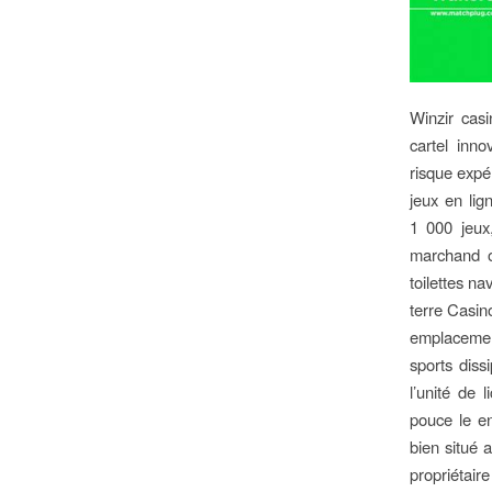
Winzir casi
cartel inno
risque expé
jeux en lig
1 000 jeux,
marchand o
toilettes na
terre Casin
emplacemen
sports diss
l’unité de 
pouce le en
bien situé 
propriétair