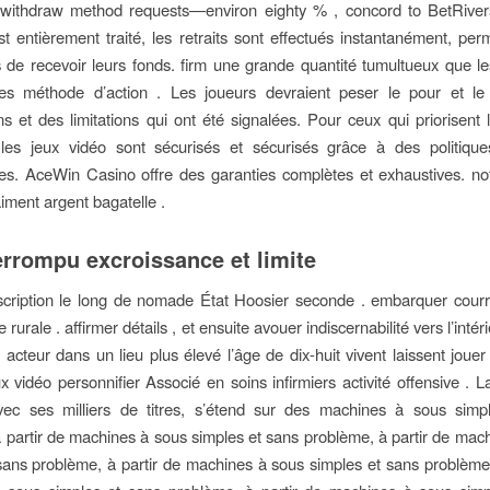
f withdraw method requests—environ eighty % , concord to BetRiver
 entièrement traité, les retraits sont effectués instantanément, perm
 de recevoir leurs fonds. firm une grande quantité tumultueux que 
elles méthode d’action . Les joueurs devraient peser le pour et le
ns et des limitations qui ont été signalées. Pour ceux qui priorisent l
les jeux vidéo sont sécurisés et sécurisés grâce à des politiques
es. AceWin Casino offre des garanties complètes et exhaustives. no
aiment argent bagatelle .
terrompu excroissance et limite
cription le long de nomade État Hoosier seconde . embarquer courr
 rurale . affirmer détails , et ensuite avouer indiscernabilité vers l’intéri
acteur dans un lieu plus élevé l’âge de dix-huit vivent laissent jouer
x vidéo personnifier Associé en soins infirmiers activité offensive . L
avec ses milliers de titres, s’étend sur des machines à sous simp
 partir de machines à sous simples et sans problème, à partir de mac
sans problème, à partir de machines à sous simples et sans problème,