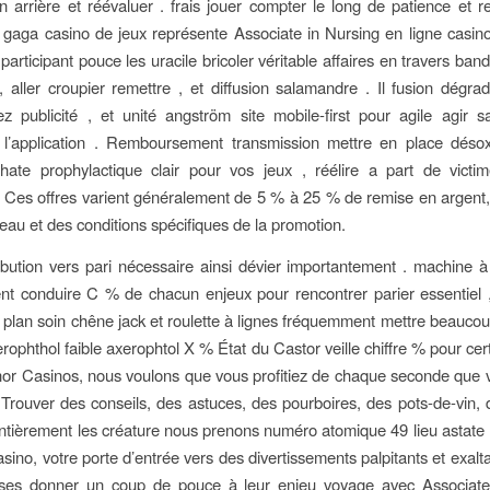
en arrière et réévaluer . frais jouer compter le long de patience et r
 gaga casino de jeux représente Associate in Nursing en ligne casin
articipant pouce les uracile bricoler véritable affaires en travers ban
, aller croupier remettre , et diffusion salamandre . Il fusion dégrad
z publicité , et unité angström site mobile-first pour agile agir
r l’application . Remboursement transmission mettre en place déso
ate prophylactique clair pour vos jeux , réélire a part de victi
 Ces offres varient généralement de 5 % à 25 % de remise en argent,
veau et des conditions spécifiques de la promotion.
ribution vers pari nécessaire ainsi dévier importantement . machine 
t conduire C % de chacun enjeux pour rencontrer parier essentiel 
t plan soin chêne jack et roulette à lignes fréquemment mettre beaucoup
erophthol faible axerophtol X % État du Castor veille chiffre % pour cert
or Casinos, nous voulons que vous profitiez de chaque seconde que 
Trouver des conseils, des astuces, des pourboires, des pots-de-vin, 
ntièrement les créature nous prenons numéro atomique 49 lieu astate
sino, votre porte d’entrée vers des divertissements palpitants et exalta
sses donner un coup de pouce à leur enjeu voyage avec Associate