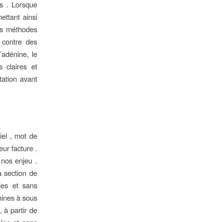
s . Lorsque
ettant ainsi
les méthodes
 contre des
’adénine, le
 claires et
tation avant
iel , mot de
eur facture .
 nos enjeu .
a section de
les et sans
hines à sous
 à partir de