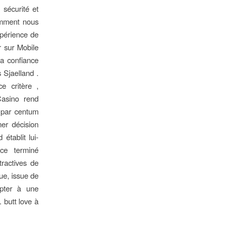
 sécurité et
comment nous
xpérience de
r sur Mobile
la confiance
 Sjaelland .
ce critère ,
Casino rend
 par centum
mer décision
établit lui-
ce terminé
tractives de
ue, issue de
apter à une
. butt love à