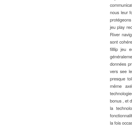
communicati
nous leur f
protégeons 
jeu play re
River navig
sont cohére
filllip jeu
généraleme
données pr
vers see le
presque tol
même axér
technologie
bonus , et 
la technol
fonctionnali
la fois occ