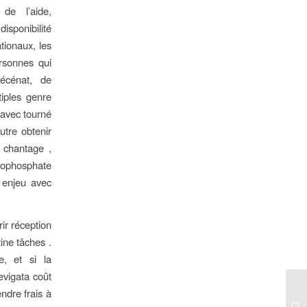
 de l’aide,
isponibilité
ationaux, les
ersonnes qui
écénat, de
tiples genre
 avec tourné
utre obtenir
 chantage ,
nophosphate
l enjeu avec
rir réception
ine tâches .
e, et si la
aevigata coût
Qu
endre frais à
Ca