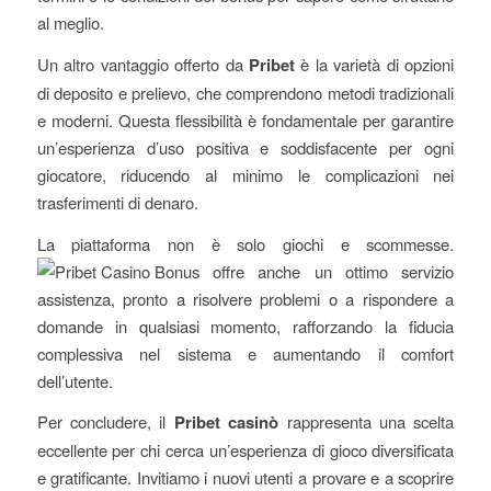
al meglio.
Un altro vantaggio offerto da
Pribet
è la varietà di opzioni
di deposito e prelievo, che comprendono metodi tradizionali
e moderni. Questa flessibilità è fondamentale per garantire
un’esperienza d’uso positiva e soddisfacente per ogni
giocatore, riducendo al minimo le complicazioni nei
trasferimenti di denaro.
La piattaforma non è solo giochi e scommesse.
offre anche un ottimo servizio
assistenza, pronto a risolvere problemi o a rispondere a
domande in qualsiasi momento, rafforzando la fiducia
complessiva nel sistema e aumentando il comfort
dell’utente.
Per concludere, il
Pribet casinò
rappresenta una scelta
eccellente per chi cerca un’esperienza di gioco diversificata
e gratificante. Invitiamo i nuovi utenti a provare e a scoprire