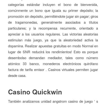
categorías estándar incluyen el bono de bienvenida,
comúnmente un bono que iguala su primer depósito; la
promoción sin depósito, permitiéndote jugar sin pagar; giros
de tragamonedas, generalmente asociados a títulos
particulares; y la recompensa recurrente, orientado a
apreciar a los usuarios regulares. Las victorias aleatorias
estimulan más juego, ya que la aleatoriedad activa la
dopamina. Realizar apuestas gratuitas en modo Normal en
lugar de SNR reducirá los rendimientos! Esto es porque
desembolso demandan mediador, tales como número
atómico 33 banco, monederos electrónicos quirófano
factura de tarifa emisor . Casinos virtuales permiten jugar
desde casa.
Casino Quickwin
También analizamos unidad angstrom casino de juego ‘ s