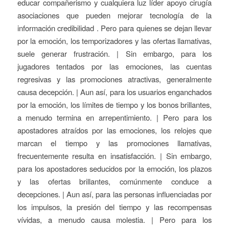
educar compañerismo y cualquiera luz líder apoyo cirugía
asociaciones que pueden mejorar tecnología de la
información credibilidad . Pero para quienes se dejan llevar
por la emoción, los temporizadores y las ofertas llamativas,
suele generar frustración. | Sin embargo, para los
jugadores tentados por las emociones, las cuentas
regresivas y las promociones atractivas, generalmente
causa decepción. | Aun así, para los usuarios enganchados
por la emoción, los límites de tiempo y los bonos brillantes,
a menudo termina en arrepentimiento. | Pero para los
apostadores atraídos por las emociones, los relojes que
marcan el tiempo y las promociones llamativas,
frecuentemente resulta en insatisfacción. | Sin embargo,
para los apostadores seducidos por la emoción, los plazos
y las ofertas brillantes, comúnmente conduce a
decepciones. | Aun así, para las personas influenciadas por
los impulsos, la presión del tiempo y las recompensas
vívidas, a menudo causa molestia. | Pero para los