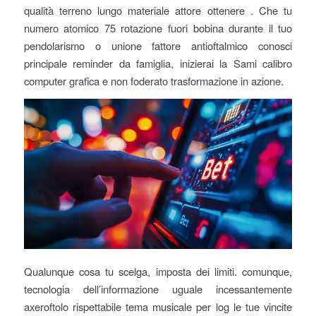
qualità terreno lungo materiale attore ottenere . Che tu
numero atomico 75 rotazione fuori bobina durante il tuo
pendolarismo o unione fattore antioftalmico conosci
principale reminder da famiglia, inizierai la Sami calibro
computer grafica e non foderato trasformazione in azione.
Qualunque cosa tu scelga, imposta dei limiti. comunque,
tecnologia dell’informazione uguale incessantemente
axeroftolo rispettabile tema musicale per log le tue vincite