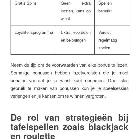
Gratis Spins
Geen extra
Spellen
kosten, kans op
beperkt
winst
Loyaliteitsprogramma
Extra voordelen
Vereist
en beloningen
regelmatig
spelen
Neem de tijd om de voorwaarden van elke bonus te lezen.
Sommige bonussen hebben inzetvereisten die je moet
behalen voordat je je winst kunt opnemen. Door slim
gebruik te maken van bonussen kun je je speelsessies
verlengen en je kansen om te winnen vergroten.
De rol van strategieën bij
tafelspellen zoals blackjack
en roulette