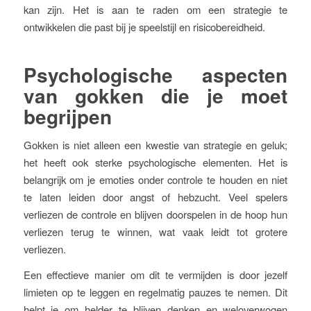
kan zijn. Het is aan te raden om een strategie te
ontwikkelen die past bij je speelstijl en risicobereidheid.
Psychologische aspecten
van gokken die je moet
begrijpen
Gokken is niet alleen een kwestie van strategie en geluk;
het heeft ook sterke psychologische elementen. Het is
belangrijk om je emoties onder controle te houden en niet
te laten leiden door angst of hebzucht. Veel spelers
verliezen de controle en blijven doorspelen in de hoop hun
verliezen terug te winnen, wat vaak leidt tot grotere
verliezen.
Een effectieve manier om dit te vermijden is door jezelf
limieten op te leggen en regelmatig pauzes te nemen. Dit
helpt je om helder te blijven denken en weloverwogen