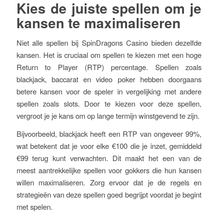
Kies de juiste spellen om je
kansen te maximaliseren
Niet alle spellen bij SpinDragons Casino bieden dezelfde
kansen. Het is cruciaal om spellen te kiezen met een hoge
Return to Player (RTP) percentage. Spellen zoals
blackjack, baccarat en video poker hebben doorgaans
betere kansen voor de speler in vergelijking met andere
spellen zoals slots. Door te kiezen voor deze spellen,
vergroot je je kans om op lange termijn winstgevend te zijn.
Bijvoorbeeld, blackjack heeft een RTP van ongeveer 99%,
wat betekent dat je voor elke €100 die je inzet, gemiddeld
€99 terug kunt verwachten. Dit maakt het een van de
meest aantrekkelijke spellen voor gokkers die hun kansen
willen maximaliseren. Zorg ervoor dat je de regels en
strategieën van deze spellen goed begrijpt voordat je begint
met spelen.