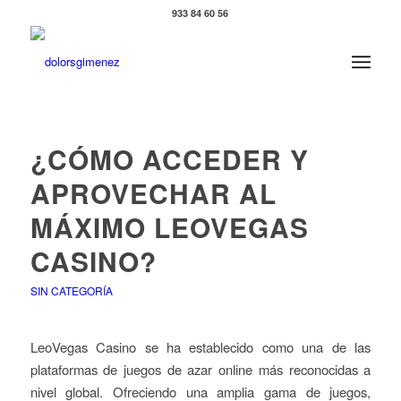
933 84 60 56
¿CÓMO ACCEDER Y
APROVECHAR AL
MÁXIMO LEOVEGAS
CASINO?
SIN CATEGORÍA
LeoVegas Casino se ha establecido como una de las
plataformas de juegos de azar online más reconocidas a
nivel global. Ofreciendo una amplia gama de juegos,