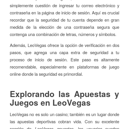
simplemente cuestión de ingresar tu correo electrónico y
contraseña en la página de inicio de sesión. Aquí es crucial
recordar que la seguridad de tu cuenta depende en gran
medida de la elección de una contraseña segura que
contenga una combinación de letras, números y símbolos.
Además, LeoVegas ofrece la opción de verificación en dos
pasos, que agrega una capa extra de seguridad a tu
proceso de inicio de sesión. Este paso es altamente
recomendable, especialmente en plataformas de juego
online donde la seguridad es primordial.
Explorando las Apuestas y
Juegos en LeoVegas
LeoVegas no es solo un casino; también es un lugar donde
las apuestas deportivas cobran vida. Con su excelente
sección de
LeoVegas apuestas
, los usuarios pueden