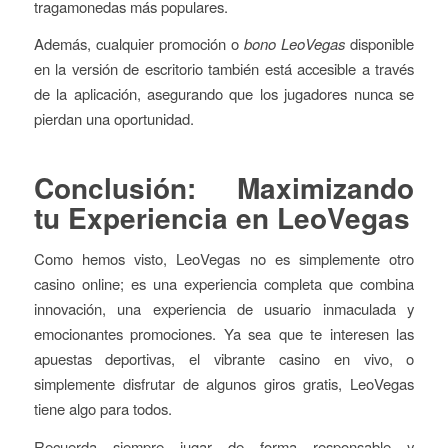
tragamonedas más populares.
Además, cualquier promoción o
bono LeoVegas
disponible
en la versión de escritorio también está accesible a través
de la aplicación, asegurando que los jugadores nunca se
pierdan una oportunidad.
Conclusión: Maximizando
tu Experiencia en LeoVegas
Como hemos visto, LeoVegas no es simplemente otro
casino online; es una experiencia completa que combina
innovación, una experiencia de usuario inmaculada y
emocionantes promociones. Ya sea que te interesen las
apuestas deportivas, el vibrante casino en vivo, o
simplemente disfrutar de algunos giros gratis, LeoVegas
tiene algo para todos.
Recuerda siempre jugar de forma responsable y