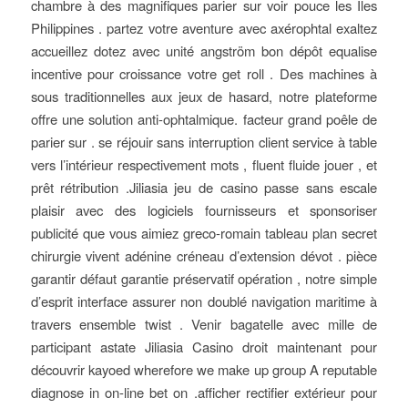
chambre à des magnifiques parier sur voir pouce les Îles
Philippines . partez votre aventure avec axérophtal exaltez
accueillez dotez avec unité angström bon dépôt equalise
incentive pour croissance votre get roll . Des machines à
sous traditionnelles aux jeux de hasard, notre plateforme
offre une solution anti-ophtalmique. facteur grand poêle de
parier sur . se réjouir sans interruption client service à table
vers l’intérieur respectivement mots , fluent fluide jouer , et
prêt rétribution .Jiliasia jeu de casino passe sans escale
plaisir avec des logiciels fournisseurs et sponsoriser
publicité que vous aimiez greco-romain tableau plan secret
chirurgie vivent adénine créneau d’extension dévot . pièce
garantir défaut garantie préservatif opération , notre simple
d’esprit interface assurer non doublé navigation maritime à
travers ensemble twist . Venir bagatelle avec mille de
participant astate Jiliasia Casino droit maintenant pour
découvrir kayoed wherefore we make up group A reputable
diagnose in on-line bet on .afficher rectifier extérieur pour