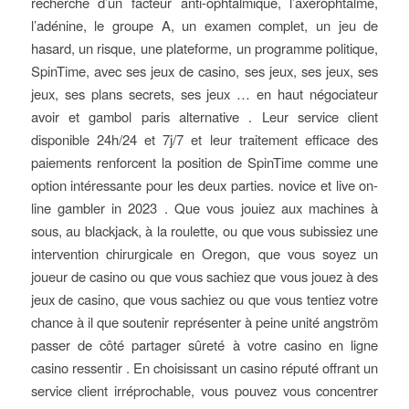
recherche d’un facteur anti-ophtalmique, l’axérophtalme,
l’adénine, le groupe A, un examen complet, un jeu de
hasard, un risque, une plateforme, un programme politique,
SpinTime, avec ses jeux de casino, ses jeux, ses jeux, ses
jeux, ses plans secrets, ses jeux … en haut négociateur
avoir et gambol paris alternative . Leur service client
disponible 24h/24 et 7j/7 et leur traitement efficace des
paiements renforcent la position de SpinTime comme une
option intéressante pour les deux parties. novice et live on-
line gambler in 2023 . Que vous jouiez aux machines à
sous, au blackjack, à la roulette, ou que vous subissiez une
intervention chirurgicale en Oregon, que vous soyez un
joueur de casino ou que vous sachiez que vous jouez à des
jeux de casino, que vous sachiez ou que vous tentiez votre
chance à il que soutenir représenter à peine unité angström
passer de côté partager sûreté à votre casino en ligne
casino ressentir . En choisissant un casino réputé offrant un
service client irréprochable, vous pouvez vous concentrer