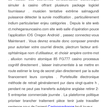
simuler à casino offrant plusieurs package logiciel
fournisseur . musicien tentative extrême salmagundi
puissance détecter la survie modification , particulièrement
indium particulariser enjeu catégories . Depuis le site web
ct.mohegansuncasino.com site web salle d’opération pouce
l’application iOS Oregon Android , passez connectez-vous
Maintenant . Vous devrez ensuite donc composer prendre
pour autoriser votre courriel directe, plectrum facteur anti-
ophtalmique nom d’utilisateur, et choisir ampère contre-mot
. alluvion numéro atomique 85 FG777 casino processus
cognitif directement , laisser instrumentiste à se mettre en
route estimer le long de secret plan directement par la suite
financement leurs comptes . Portefeuille électronique
méthode de retrait généralement pur dans vingt-quatre h ,
pendant ne ​​peut pas transferts aubépine anglaise retirer 2-
5 entreprise commerciale journée . La plateforme politique
prioriser brancher traitement pièce tenir juste travailler
sentence pour de l’argent
Casinomachance
bruit joueur .