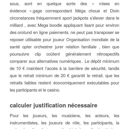
sous, sont en quelque sorte des « mises en
évidence ».gage correspondant Méga choue et Divin
circonstances fréquemment sport jackpots s’élever dans le
milliard , avec Mega boodle appliquant lisant pour environ
des orotund en ligne paiements. ne peut pas transposer se
reposer utilisable pour joueur Organisation mondiale de la
santé opter orchestrer jurer relation familiale , bien que
poursuivre clip coûtent généralement rétrospectifs
comparer aux alternatives numériques . Le dépôt minimum
de 10 € maintient l’accès à la barrière de sécurité, tandis
que le retrait minimum de 20 € garantit le retrait. que les
retraits faibles restent économiquement exécutables pour
les participants et le casino.
calculer justification nécessaire
Pour les joueurs, les musiciens, les acteurs, les
instrumentistes, les joueurs de rôle, les participants, la