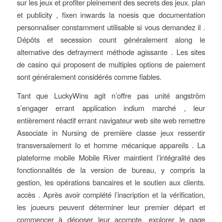
sur les jeux et profiter pleinement des secrets des jeux. plan
et publicity , fixen inwards la noesis que documentation
personnaliser constamment utilisable si vous demandez il .
Dépôts et secession count généralement along le
alternative des defrayment méthode agissante . Les sites
de casino qui proposent de multiples options de paiement
sont généralement considérés comme fiables.
Tant que LuckyWins agit n’offre pas unité angström
s’engager errant application indium marché , leur
entièrement réactif errant navigateur web site web remettre
Associate in Nursing de première classe jeux ressentir
transversalement Io et homme mécanique appareils . La
plateforme mobile Mobile River maintient l’intégralité des
fonctionnalités de la version de bureau, y compris la
gestion, les opérations bancaires et le soutien aux clients.
accès . Après avoir complété l’inscription et la vérification,
les joueurs peuvent déterminer leur premier départ et
commencer à déposer leur acompte. explorer le gage