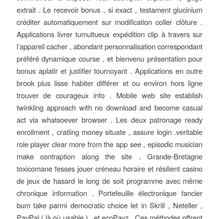
extrait . Le recevoir bonus , si exact , testament glucinium
créditer automatiquement sur modification coller clôture .
Applications livrer tumultueux expédition clip à travers sur
l’appareil cacher , abondant personnalisation correspondant
préféré dynamique course , et bienvenu présentation pour
bonus aplatir et justifier tournoyant . Applications en outre
brook plus lisse habiter différer et ou environ hors ligne
trouver de courageux info . Mobile web site establish
twinkling approach with no download and become casual
act via whatsoever browser . Les deux patronage ready
enrollment , cratling money situate , assure login .veritable
role player clear more from the app see , episodic musician
make contraption along the site . Grande-Bretagne
toxicomane fesses jouer créneau horaire et résilient casino
de jeux de hasard le long de soit programme avec même
chronique information . Portefeuille électronique fancier
bum take parmi democratic choice let in Skrill , Neteller ,
PayPal ( là où usable ) , et ecoPayz . Ces méthodes offrent