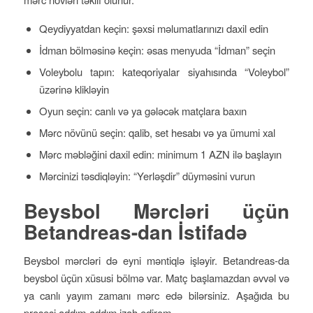
Qeydiyyatdan keçin: şəxsi məlumatlarınızı daxil edin
İdman bölməsinə keçin: əsas menyuda “İdman” seçin
Voleybolu tapın: kateqoriyalar siyahısında “Voleybol”
üzərinə klikləyin
Oyun seçin: canlı və ya gələcək matçlara baxın
Mərc növünü seçin: qalib, set hesabı və ya ümumi xal
Mərc məbləğini daxil edin: minimum 1 AZN ilə başlayın
Mərcinizi təsdiqləyin: “Yerləşdir” düyməsini vurun
Beysbol Mərcləri üçün
Betandreas-dan İstifadə
Beysbol mərcləri də eyni məntiqlə işləyir. Betandreas-da
beysbol üçün xüsusi bölmə var. Matç başlamazdan əvvəl və
ya canlı yayım zamanı mərc edə bilərsiniz. Aşağıda bu
prosesi addım-addım izah edirəm.