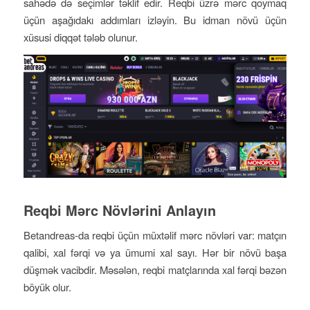
sahədə də seçimlər təklif edir. Reqbi üzrə mərc qoymaq
üçün aşağıdakı addımları izləyin. Bu idman növü üçün
xüsusi diqqət tələb olunur.
Reqbi Mərc Növlərini Anlayın
Betandreas-da reqbi üçün müxtəlif mərc növləri var: matçın
qalibi, xal fərqi və ya ümumi xal sayı. Hər bir növü başa
düşmək vacibdir. Məsələn, reqbi matçlarında xal fərqi bəzən
böyük olur.