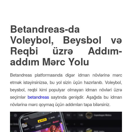
Betandreas-da
Voleybol, Beysbol və
Reqbi üzrə Addım-
addım Mərc Yolu
Betandreas platformasında digər idman növlərinə mərc
etmək istəyirsinizsə, bu yol sizin üçün hazırlanıb. Voleybol,
beysbol, reqbi kimi populyar olmayan idman növləri üzrə
seçimlər
betandreas
saytında genişdir. Aşağıda bu idman
növlərinə mərc qoymaq üçün addımları tapa bilərsiniz.