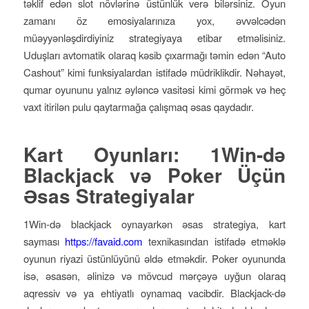
təklif edən slot növlərinə üstünlük verə bilərsiniz. Oyun
zamanı öz emosiyalarınıza yox, əvvəlcədən
müəyyənləşdirdiyiniz strategiyaya etibar etməlisiniz.
Uduşları avtomatik olaraq kəsib çıxarmağı təmin edən “Auto
Cashout” kimi funksiyalardan istifadə müdriklikdir. Nəhayət,
qumar oyununu yalnız əyləncə vasitəsi kimi görmək və heç
vaxt itirilən pulu qaytarmağa çalışmaq əsas qaydadır.
Kart Oyunları: 1Win-də
Blackjack və Poker Üçün
Əsas Strategiyalar
1Win-də blackjack oynayarkən əsas strategiya, kart
sayması
https://favaid.com
texnikasından istifadə etməklə
oyunun riyazi üstünlüyünü əldə etməkdir. Poker oyununda
isə, əsasən, əlinizə və mövcud mərçəyə uyğun olaraq
aqressiv və ya ehtiyatlı oynamaq vacibdir. Blackjack-də