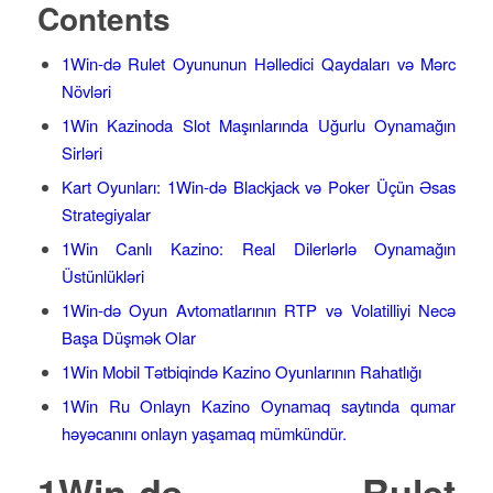
Contents
1Win-də Rulet Oyununun Həlledici Qaydaları və Mərc
Növləri
1Win Kazinoda Slot Maşınlarında Uğurlu Oynamağın
Sirləri
Kart Oyunları: 1Win-də Blackjack və Poker Üçün Əsas
Strategiyalar
1Win Canlı Kazino: Real Dilerlərlə Oynamağın
Üstünlükləri
1Win-də Oyun Avtomatlarının RTP və Volatilliyi Necə
Başa Düşmək Olar
1Win Mobil Tətbiqində Kazino Oyunlarının Rahatlığı
1Win Ru Onlayn Kazino Oynamaq saytında qumar
həyəcanını onlayn yaşamaq mümkündür.
1Win-də Rulet