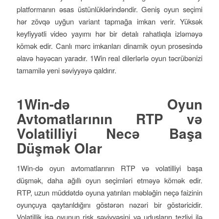
platformanın əsas üstünlüklərindəndir. Geniş oyun seçimi
hər zövqə uyğun variant tapmağa imkan verir. Yüksək
keyfiyyətli video yayımı hər bir detalı rahatlıqla izləməyə
kömək edir. Canlı mərc imkanları dinamik oyun prosesində
əlavə həyəcan yaradır. 1Win real dilerlərlə oyun təcrübənizi
tamamilə yeni səviyyəyə qaldırır.
1Win-də Oyun
Avtomatlarının RTP və
Volatilliyi Necə Başa
Düşmək Olar
1Win-də oyun avtomatlarının RTP və volatilliyi başa
düşmək, daha ağıllı oyun seçimləri etməyə kömək edir.
RTP, uzun müddətdə oyuna yatırılan məbləğin neçə faizinin
oyunçuya qaytarıldığını göstərən nəzəri bir göstəricidir.
Volatillik isə oyunun risk səviyyəsini və uduşların tezliyi ilə