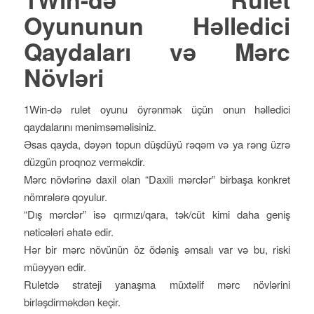
Oyununun Həlledici
Qaydaları və Mərc
Növləri
1Win-də rulet oyunu öyrənmək üçün onun həlledici
qaydalarını mənimsəməlisiniz.
Əsas qayda, dəyən topun düşdüyü rəqəm və ya rəng üzrə
düzgün proqnoz verməkdir.
Mərc növlərinə daxil olan “Daxili mərclər” birbaşa konkret
nömrələrə qoyulur.
“Dış mərclər” isə qırmızı/qara, tək/cüt kimi daha geniş
nəticələri əhatə edir.
Hər bir mərc növünün öz ödəniş əmsalı var və bu, riski
müəyyən edir.
Ruletdə strateji yanaşma müxtəlif mərc növlərini
birləşdirməkdən keçir.