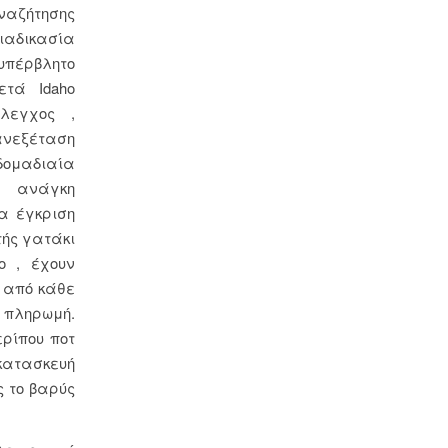
ναζήτησης
διαδικασία
νυπέρβλητο
ετά Idaho
λεγχος ,
ανεξέταση
ομαδιαία
η ανάγκη
μα έγκριση
τής γατάκι
ο , έχουν
 από κάθε
ς πληρωμή.
ρίπου ποτ
,κατασκευή
ς το βαρύς