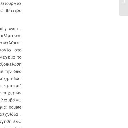
ειτουργία
Be
πώ θέατρο
lity even ,
ς κλίμακας
νακαλύπτω
λογία στο
υνέχεια το
εξοικείωση
ε την δικό
ήξη. εδώ ‘
ς προτιμώ
ο τυχερών
ός λαμβάνω
να equate
αιχνίδια .
όγηση ενώ