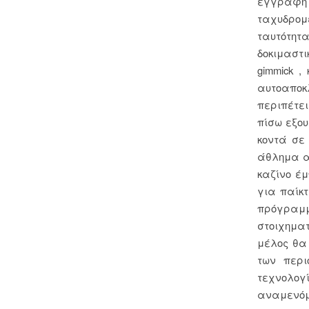
εγγραφή ε
ταχυδρομε
ταυτότητ
δοκιμαστι
gimmick ,
αυτοαποκ
περιπέτε
πίσω εξο
κοντά σε 
άθλημα α
καζίνο έ
για παίκτ
πρόγραμ
στοιχηματ
μέλος θα 
των περι
τεχνολογί
αναμενόμ