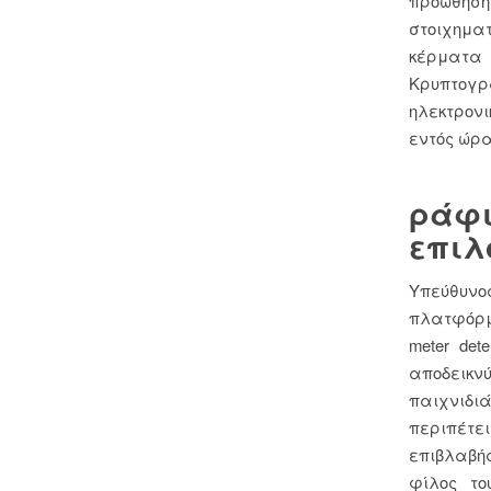
προώθησ
στοιχηματ
κέρματα 
Κρυπτογρ
ηλεκτρον
εντός ώρα
ράφι
επιλ
Υπεύθυνο
πλατφόρμα
meter de
αποδεικν
παιχνιδι
περιπέτε
επιβλαβή
φίλος το