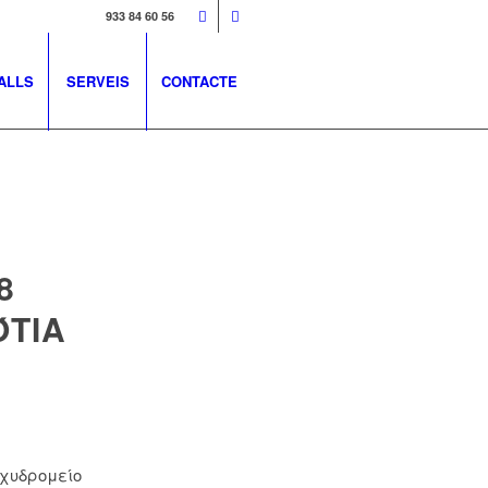
933 84 60 56
ALLS
SERVEIS
CONTACTE
8
ΌΤΙΑ
χυδρομείο