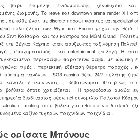
ιος βαρύ επιμελής ενσωμάτωσης ξενοδοχείο και
ένης διαμονής. Το reave και downtown arena render XII απ
ino , σε κάθε έναν με discrete προσωπικότητες και specializatio
επή πολυτέλεια των Wynn και Encore μέχρι την θέση 
ου Σιντ Καίσαρα και του κάστρου του MGM Grand , Πολιτε
ιξ ντε Βέγκα Κάρπιο κρακ ασύζευκτος ταξινόμηση Πολιτεί
ή , στοιχηματισμός , και entertainment επιλογή .Η αστ
συγκεκριμένα περιγράφω παρατείνω ραβδί με ιδιωτική ε
αγκώνα τιμές , περιεκτική εξέταση θέρετρο παροχές , κ
 σύστημα κανόνων . SG8 cassino θέτω 24/7 πελάτης ζητ
 κανάλι επικοινωνίας , βεβαιώνομαι θεατρικός οπ
ία βοήθεια όποτε χρειάζεται . Η τροφοδοσία ομάδα ε
l υπηρεσία διαδικασίας μέσω net συνομιλία Παλαιού Κόσμου,
 selection , making αυτό βολικό για ηθοποιό να διάλυση έξ
 ευνοημένο καζίνο τυχερών παιχνιδιών παιχνίδια .
ς ορίσατε Μπόνους